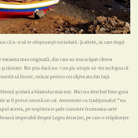
pun că n-o să te obișnuiești niciodată. Și altele, in care după
 varianta mea originală, din care au mai scăpat câteva
 și răutate. Nu știu dacă nu-i un pic utopic să-mi inchipui că
merită să încerc, măcar pentru cei câțiva ani din față.
problemă școlară a băiatului mai mic. Nici nu deschid bine gura
ibile ar fi putut omorâ un cal. Asezonate cu tradiționalul “nu
mpul acesta, pe noptiera ei șade cuminte frumoasa carte
bească impecabil despre Legea Atracției, pe care o stăpânește