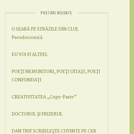
POSTĂRI RECENTE
O SEARĂ PE STRĂZILE DIN CLUJ.
Pseudocronică.
EU VOI FI ALTFEL
POEȚI NEMURITORI, POEȚI UITAȚI, POEȚI
CONFUNDAȚI
CREATIVITATEA „Copy-Paste”
DOCTORUL ȘI FRIZERUL
DAN TRIF SCRIJELEȘTE CUVINTE PE CER