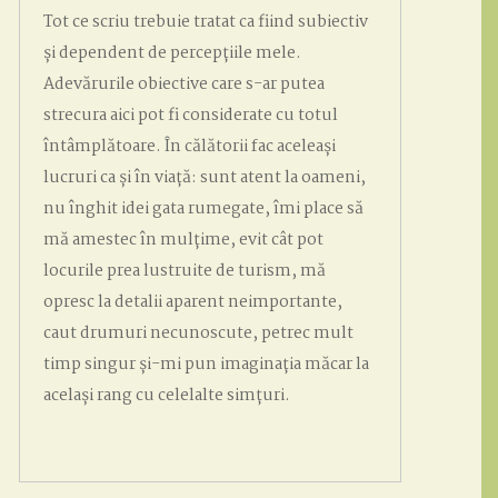
Tot ce scriu trebuie tratat ca fiind subiectiv
și dependent de percepțiile mele.
Adevărurile obiective care s-ar putea
strecura aici pot fi considerate cu totul
întâmplătoare. În călătorii fac aceleași
lucruri ca și în viață: sunt atent la oameni,
nu înghit idei gata rumegate, îmi place să
mă amestec în mulțime, evit cât pot
locurile prea lustruite de turism, mă
opresc la detalii aparent neimportante,
caut drumuri necunoscute, petrec mult
timp singur și-mi pun imaginația măcar la
același rang cu celelalte simțuri.