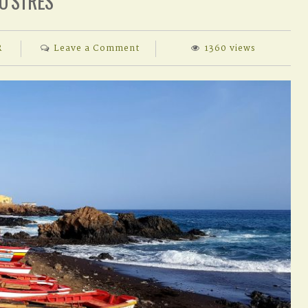
O STRES
on
R
Leave a Comment
1360 views
NO
STRES