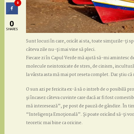
0
0
SHARES
Sunt locuri în care, oricât ai sta, toate simțurile-ți s
câteva zile nu-ți mai vine să pleci.
Fiecare zi în Capul Verde mă ajută să-mi amintesc de
molecule neintoxicate de stres, de cinism, incultură
la vârsta asta mă mai pot reseta complet. Dar știu că 
O sun azi pe fericita ex-ă să o intreb de o posibilă 
și încasez câteva cuvinte care dacă ar fi fost comest
mă interesează”, pe post de pauză de gândire. În ti
“Inteligența Emoțională”. Și poate oricând să-ți vor
teoretic mai bine ca oricine.