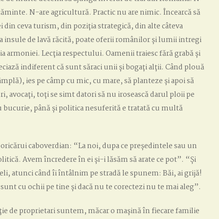
căminte. N-are agricultură. Practic nu are nimic. Încearcă să
in ceva turism, din poziția strategică, din alte câteva
 insule de lavă răcită, poate oferii românilor și lumii intregi
cția armoniei. Lecția respectului. Oamenii traiesc fără grabă și
eciază indiferent că sunt săraci unii și bogați alții. Când plouă
tâmplă), ies pe câmp cu mic, cu mare, să planteze și apoi să
i, avocați, toți se simt datori să nu irosească darul ploii pe
u bucurie, până și politica nesuferită e tratată cu multă
l oricărui caboverdian: “La noi, dupa ce președintele sau un
litică. Avem încredere în ei și-i lăsăm să arate ce pot”. “Și
li, atunci când îi întâlnim pe stradă le spunem: Băi, ai grijă!
unt cu ochii pe tine și dacă nu te corectezi nu te mai aleg”.
e de proprietari suntem, măcar o mașină în fiecare familie