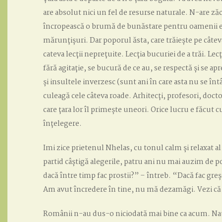
are absolut nici un fel de resurse naturale. N-are ză
încropească o brumă de bunăstare pentru oamenii ei d
mărunțișuri. Dar poporul ăsta, care trăiește pe câteva
cateva lecții neprețuite. Lecția bucuriei de a trăi. Le
fără agitație, se bucură de ce au, se respectă și se apr
și insultele inverzesc (sunt ani în care asta nu se în
culeagă cele câteva roade. Arhitecți, profesori, doctor
care țara lor îl primește uneori. Orice lucru e făcut c
înțelegere.
Imi zice prietenul Nhelas, cu tonul calm și relaxat a
partid câștigă alegerile, patru ani nu mai auzim de po
dacă între timp fac prostii?” – întreb. “Dacă fac greșe
Am avut încredere în tine, nu mă dezamăgi. Vezi că s
Românii n-au dus-o niciodată mai bine ca acum. Nați