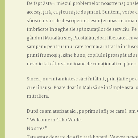
De fapt ăsta-i miezul problemelor noastre naționale
aceeași țară, ca și cu niște dușmani. Suntem, vorba c
sfioși cursuri de descoperire a esenței noastre uman
îmbrăcate în zeghe ale spânzuraților de serviciu. Pe
gânduri Mutalău sleș Prostălău, doar libertatea cuv
șampanii pentru unul care tocmai a intrat la închis
prinți frumoși și zâne bune, copilului proaspăt adus 
nesolicitat câtorva milioane de conaționali cu păreri 
Sincer, nu-mi amintesc să fi întâlnit, prin țările pe
cu el însuși. Poate doar în Mali să se întâmple asta, 
mitraliera.
După ce am aterizat aici, pe primul afiș pe care l-am 
“Welcome in Cabo Verde.
No stres”
Țara asta e departe de a fi o țară bogată. Va avea ne