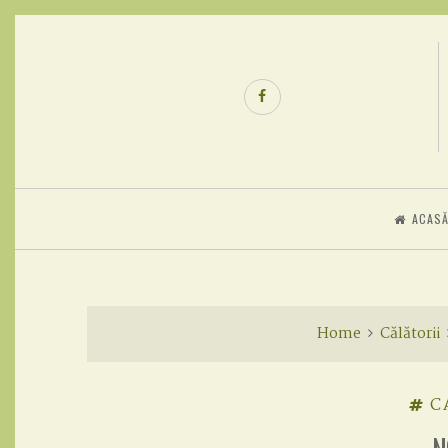
Skip
to
content
Facebook
ACAS
Home
Călătorii
C