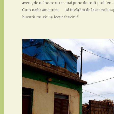
avem, de mâncare nu se mai pune demult problema, ră
Cum naiba am putea să învățăm de la această nați
bucuria muzicii și lecția fericirii?