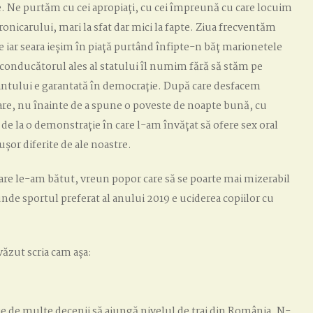
. Ne purtăm cu cei apropiați, cu cei împreună cu care locuim
ronicarului, mari la sfat dar mici la fapte. Ziua frecventăm
e iar seara ieșim în piață purtând înfipte-n băț marionetele
 conducătorul ales al statului îl numim fără să stăm pe
antului e garantată în democrație. După care desfacem
oare, nu înainte de a spune o poveste de noapte bună, cu
de la o demonstrație în care l-am învățat să ofere sex oral
ușor diferite de ale noastre.
 care le-am bătut, vreun popor care să se poarte mai mizerabil
unde sportul preferat al anului 2019 e uciderea copiilor cu
văzut scria cam așa:
voie de multe decenii să ajungă nivelul de trai din România. N-