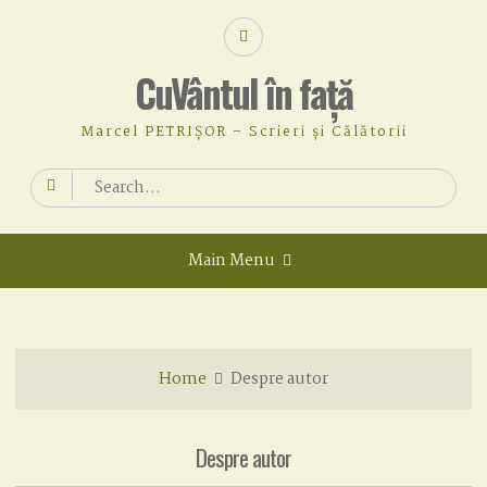
Skip
Facebook
to
content
CuVântul în față
Marcel PETRIȘOR – Scrieri și Călătorii
Search
for:
Main Menu
Home
Despre autor
Despre autor