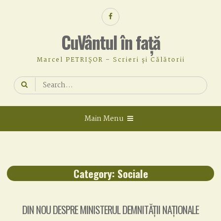
Skip
Facebook
to
content
CuVântul în față
Marcel PETRIȘOR – Scrieri și Călătorii
Search
for:
Main Menu
Category:
Sociale
DIN NOU DESPRE MINISTERUL DEMNITĂȚII NAȚIONALE