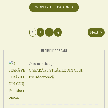
CONTINUE READING
Posts
1
2
…
4
Next
pagination
ULTIMELE POSTĂRI
10 months ago
O SEARĂ PE STRĂZILE DIN CLUJ.
Pseudocronică.