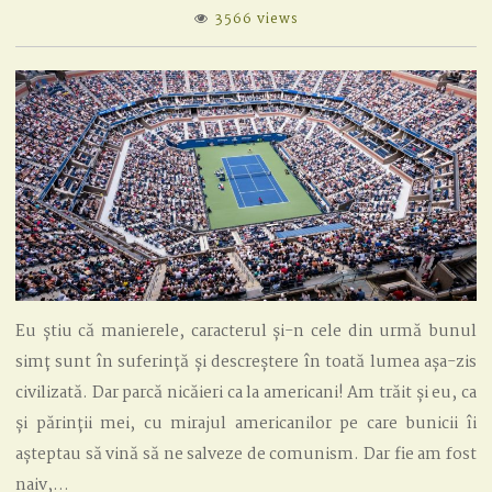
NESIMȚIREA
3566 views
AMERICANĂ
Eu știu că manierele, caracterul și-n cele din urmă bunul
simț sunt în suferință și descreștere în toată lumea așa-zis
civilizată. Dar parcă nicăieri ca la americani! Am trăit și eu, ca
și părinții mei, cu mirajul americanilor pe care bunicii îi
așteptau să vină să ne salveze de comunism. Dar fie am fost
naiv,…