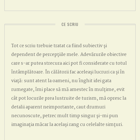
CE SCRIU
Tot ce scriu trebuie tratat ca fiind subiectiv și
dependent de percepțiile mele. Adevărurile obiective
care s-ar putea strecura aici pot fi considerate cu totul
întâmplătoare. În călătorii fac aceleași lucruri ca și în
viață: sunt atent la oameni, nu înghit idei gata
rumegate, îmi place să mă amestec în mulțime, evit
cât pot locurile prea lustruite de turism, mă opresc la
detalii aparent neimportante, caut drumuri
necunoscute, petrec mult timp singur și-mi pun
imaginația măcar la același rang cu celelalte simțuri.