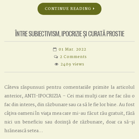
CONTINUE READING
ÎNTRE SUBIECTIVISM, IPOCRIZIE ȘI CURATĂ PROSTIE
01 Mar. 2022
on
2 Comments
ÎNTRE
2409 views
SUBIECTIVISM,
IPOCRIZIE
ȘI
Câteva răspunsuri pentru comentariile primite la articolul
CURATĂ
anterior, ANTI-IPOCRIZIA – Cei mai mulți care ne fac rău o
PROSTIE
fac din interes, din răzbunare sau ca să le fie lor bine. Au fost
câțiva oameni în viața mea care mi-au făcut rău gratuit, fără
nici un beneficiu sau dorință de răzbunare, doar ca să-și
hrănească setea…