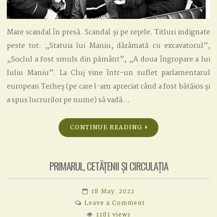
Mare scandal în presă. Scandal și pe rețele. Titluri indignate
peste tot: „Statuia lui Maniu, dărâmată cu excavatorul”,
„Soclul a fost smuls din pământ”, „A doua îngropare a lui
Iuliu Maniu”. La Cluj vine într-un suflet parlamentarul
european Terheș (pe care l-am apreciat când a fost bătăios și
a spus lucrurilor pe nume) să vadă…
CONTINUE READING
PRIMARUL, CETĂȚENII ȘI CIRCULAȚIA
18 May. 2022
on
Leave a Comment
PRIMARUL,
1181 views