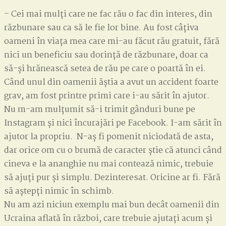
CURATĂ
– Cei mai mulți care ne fac rău o fac din interes, din
PROSTIE
răzbunare sau ca să le fie lor bine. Au fost câțiva
oameni în viața mea care mi-au făcut rău gratuit, fără
nici un beneficiu sau dorință de răzbunare, doar ca
să-și hrănească setea de rău pe care o poartă în ei.
Când unul din oamenii ăștia a avut un accident foarte
grav, am fost printre primi care i-au sărit în ajutor.
Nu m-am mulțumit să-i trimit gânduri bune pe
Instagram și nici încurajări pe Facebook. I-am sărit în
ajutor la propriu. N-aș fi pomenit niciodată de asta,
dar orice om cu o brumă de caracter știe că atunci când
cineva e la ananghie nu mai contează nimic, trebuie
să ajuți pur și simplu. Dezinteresat. Oricine ar fi. Fără
să aștepți nimic în schimb.
Nu am azi niciun exemplu mai bun decât oamenii din
Ucraina aflată în război, care trebuie ajutați acum și