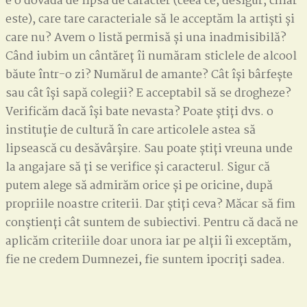
e o dovada de lipsă de caracter (ceea ce, desigur, chiar
este), care tare caracteriale să le acceptăm la artiști și
care nu? Avem o listă permisă și una inadmisibilă?
Când iubim un cântăreț îi număram sticlele de alcool
băute într-o zi? Numărul de amante? Cât își bârfește
sau cât își sapă colegii? E acceptabil să se drogheze?
Verificăm dacă își bate nevasta? Poate știți dvs. o
instituție de cultură în care articolele astea să
lipsească cu desăvârșire. Sau poate știți vreuna unde
la angajare să ți se verifice și caracterul. Sigur că
putem alege să admirăm orice și pe oricine, după
propriile noastre criterii. Dar știți ceva? Măcar să fim
conștienți cât suntem de subiectivi. Pentru că dacă ne
aplicăm criteriile doar unora iar pe alții îi exceptăm,
fie ne credem Dumnezei, fie suntem ipocriți sadea.