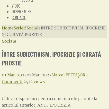
SOCIALE
VIDEO
DESPRE MINE
CONTACT
Home
Scrieri
Sociale
ÎNTRE SUBIECTIVISM, IPOCRIZIE
ȘI CURATĂ PROSTIE
Sociale
ÎNTRE SUBIECTIVISM, IPOCRIZIE ȘI CURATĂ
PROSTIE
01 Mar. 2022
01 Mar. 2022
Marcel PETRIȘOR
2
on
Comments
2412 views
ÎNTRE
SUBIECTIVISM,
Câteva răspunsuri pentru comentariile primite la
IPOCRIZIE
articolul anterior, ANTI-IPOCRIZIA
ȘI