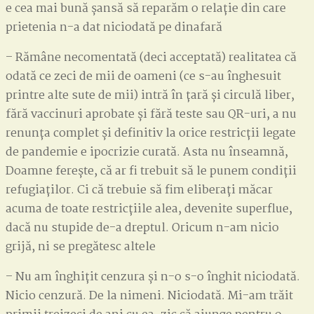
e cea mai bună șansă să reparăm o relație din care
prietenia n-a dat niciodată pe dinafară
– Rămâne necomentată (deci acceptată) realitatea că
odată ce zeci de mii de oameni (ce s-au înghesuit
printre alte sute de mii) intră în țară și circulă liber,
fără vaccinuri aprobate și fără teste sau QR-uri, a nu
renunța complet și definitiv la orice restricții legate
de pandemie e ipocrizie curată. Asta nu înseamnă,
Doamne ferește, că ar fi trebuit să le punem condiții
refugiaților. Ci că trebuie să fim eliberați măcar
acuma de toate restricțiile alea, devenite superflue,
dacă nu stupide de-a dreptul. Oricum n-am nicio
grijă, ni se pregătesc altele
– Nu am înghițit cenzura și n-o s-o înghit niciodată.
Nicio cenzură. De la nimeni. Niciodată. Mi-am trăit