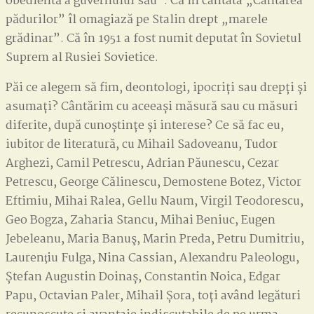
obedientă a guvernului său”. Că în cantata „Cântarea
pădurilor” îl omagiază pe Stalin drept „marele
grădinar”. Că în 1951 a fost numit deputat în Sovietul
Suprem al Rusiei Sovietice.
Păi ce alegem să fim, deontologi, ipocriți sau drepți și
asumați? Cântărim cu aceeași măsură sau cu măsuri
diferite, după cunoștințe și interese? Ce să fac eu,
iubitor de literatură, cu Mihail Sadoveanu, Tudor
Arghezi, Camil Petrescu, Adrian Păunescu, Cezar
Petrescu, George Călinescu, Demostene Botez, Victor
Eftimiu, Mihai Ralea, Gellu Naum, Virgil Teodorescu,
Geo Bogza, Zaharia Stancu, Mihai Beniuc, Eugen
Jebeleanu, Maria Banuş, Marin Preda, Petru Dumitriu,
Laurenţiu Fulga, Nina Cassian, Alexandru Paleologu,
Ștefan Augustin Doinaș, Constantin Noica, Edgar
Papu, Octavian Paler, Mihail Șora, toți având legături