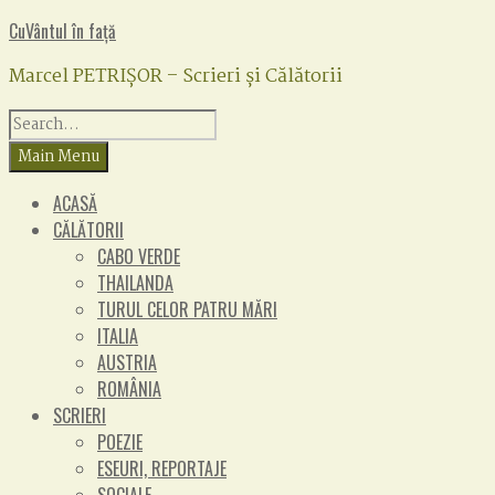
Skip
Facebook
CuVântul în față
to
Marcel PETRIȘOR – Scrieri și Călătorii
content
Search
for:
Main Menu
ACASĂ
CĂLĂTORII
CABO VERDE
THAILANDA
TURUL CELOR PATRU MĂRI
ITALIA
AUSTRIA
ROMÂNIA
SCRIERI
POEZIE
ESEURI, REPORTAJE