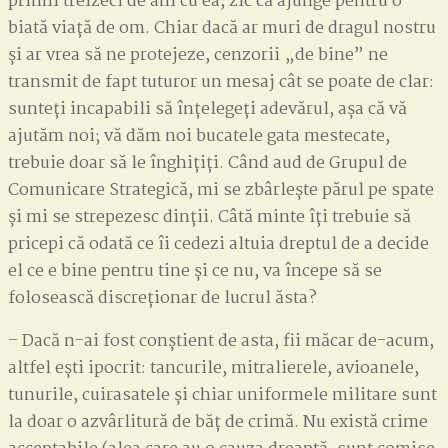
primii treizeci de ani cu ea, zic că ajunge pentru o
biată viață de om. Chiar dacă ar muri de dragul nostru
și ar vrea să ne protejeze, cenzorii „de bine” ne
transmit de fapt tuturor un mesaj cât se poate de clar:
sunteți incapabili să înțelegeți adevărul, așa că vă
ajutăm noi; vă dăm noi bucatele gata mestecate,
trebuie doar să le înghițiți. Când aud de Grupul de
Comunicare Strategică, mi se zbârlește părul pe spate
și mi se strepezesc dinții. Câtă minte îți trebuie să
pricepi că odată ce îi cedezi altuia dreptul de a decide
el ce e bine pentru tine și ce nu, va începe să se
folosească discreționar de lucrul ăsta?
– Dacă n-ai fost conștient de asta, fii măcar de-acum,
altfel ești ipocrit: tancurile, mitralierele, avioanele,
tunurile, cuirasatele și chiar uniformele militare sunt
la doar o azvârlitură de băț de crimă. Nu există crime