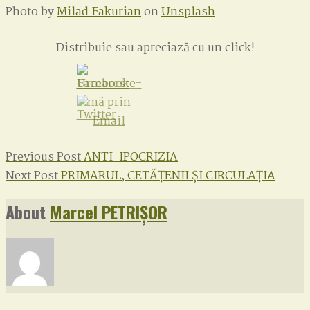
Photo by
Milad Fakurian
on
Unsplash
Distribuie sau apreciază cu un click!
Post
Previous
Previous Post
ANTI-IPOCRIZIA
Next
post:
Next Post
PRIMARUL, CETĂȚENII ȘI CIRCULAȚIA
navigation
post:
About
Marcel PETRIȘOR