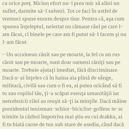
cu orice preț. Niciun efort nu-i prea mic să alini un
suflet, darmite să-l salvezi. Tot ce faci în astfel de
vremuri spune enorm despre tine. Pentru că, așa cum
spunea înțeleptul, neiertat nu rămane răul pe care l-
am făcut, ci binele pe care am fi putut să-l facem și nu
l-am făcut.
– Un ucrainean rănit sau pe moarte, la fel cu un rus
rănit sau pe moarte, sunt doar oameni răniți sau pe
moarte. Trebuie ajutați imediat, fără discriminare.
Dacă n-ai înțeles că în haina aia plină de sânge,
militară, civilă sau cum o fi ea, ai putea oricând să fi
tu sau copilul tău, ți-a scăpat esența umanității iar
netrebnicii zilei au reușit să-ți ia mințile. Dacă mâine
prezidentul tenisman-schior-biciclist-golfeur te-ar
trimite la război împotriva mai știu eu cui drakku, ai
fi tu biată carne de tun sub stare de asediu, când dacă