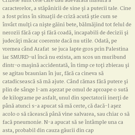
Crizele sunt cele care dau adevărata măsură a
caracterelor, a stăpânirii de sine și a puterii tale. Cine
a fost prins în situații de criză acută știe cum se
învârt mulți ca niște găini bete, bălmăjind tot felul de
nerozii fără cap și fără coadă, incapabili de decizii și
judecăți măcar coerente dacă nu utile. Odată, pe
vremea când Arafat se juca lapte gros prin Palestina
iar SMURD-ul încă nu exista, am scos un muribund
dintr-o mașină accidentată, în timp ce toți zbierau și
se agitau braunian în jur, fără ca cineva să
catadicsească să mă ajute. Când rămas fără putere și
plin de sânge l-am așezat pe omul de aproape o sută
de kilograme pe asfalt, unul din spectatorii inerți de
până atunci s-a apucat să mă certe, că dacă-l așez
acolo o să răcească până vine salvarea, sau chiar o să
facă pneumonie. N-a apucat să se întâmple una ca
asta, probabil din cauza găurii din cap