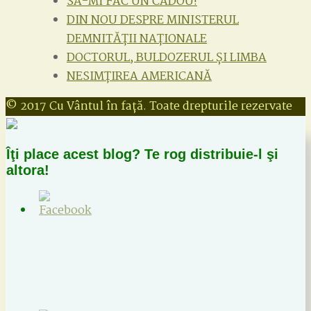
SĂ-MI FAC UN CADOU!
DIN NOU DESPRE MINISTERUL
DEMNITĂȚII NAȚIONALE
DOCTORUL, BULDOZERUL ȘI LIMBA
NESIMȚIREA AMERICANĂ
Facebook
© 2017 Cu Vântul în față. Toate drepturile rezervate
Îţi place acest blog? Te rog distribuie-l şi
altora!