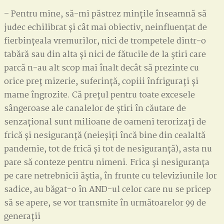
– Pentru mine, să-mi păstrez mințile înseamnă să
judec echilibrat și cât mai obiectiv, neinfluențat de
fierbințeala vremurilor, nici de trompetele dintr-o
tabără sau din alta și nici de fătucile de la știri care
parcă n-au alt scop mai înalt decât să prezinte cu
orice preț mizerie, suferință, copiii înfrigurați și
mame îngrozite. Că prețul pentru toate excesele
sângeroase ale canalelor de știri în căutare de
senzațional sunt milioane de oameni terorizați de
frică și nesiguranță (neieșiți încă bine din cealaltă
pandemie, tot de frică și tot de nesiguranță), asta nu
pare să conteze pentru nimeni. Frica și nesiguranța
pe care netrebnicii ăștia, în frunte cu televiziunile lor
sadice, au băgat-o în AND-ul celor care nu se pricep
să se apere, se vor transmite în următoarelor 99 de
generații