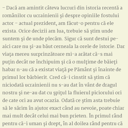
– Dacă am amintit câteva lucruri din istoria recentă a
românilor cu ucrainienii și despre opiniile fostului
actor – actual prezident, am făcut-o pentru că ele
exista. Orice decizii am lua, trebuie să știm unde
suntem și de unde plecăm. Sigur că sunt destui pe-
aici care nu și-au băut cerneala la orele de istorie. Dar
viața mereu surprinzătoare mi-a arătat că-s mai
puțin decât ne închipuim și că o mulțime de băieți
habar n-au că a existat viață pe Pământ și înainte de
primul lor bărbierit. Cred că-i cinstit să știm că
niciodată ucrainienii nu s-au dat în vânt de dragul
nostru și ne-au dat cu șpițul la fluierul piciorului ori
de cate ori au avut ocazia. Odată ce știm asta trebuie
să le sărim în ajutor exact când au nevoie, poate chiar
mai mult decât celui mai bun prieten. În primul rând
pentru că-i uman și drept, în al doilea rând pentru că