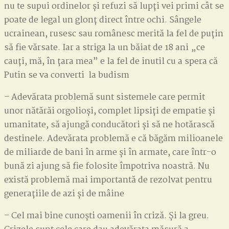
nu te supui ordinelor și refuzi să lupți vei primi cât se
poate de legal un glonț direct între ochi. Sângele
ucrainean, rusesc sau românesc merită la fel de puțin
să fie vărsate. Iar a striga la un băiat de 18 ani „ce
cauți, mă, în țara mea” e la fel de inutil cu a spera că
Putin se va converti la budism
– Adevărata problemă sunt sistemele care permit
unor nătărăi orgolioși, complet lipsiți de empatie și
umanitate, să ajungă conducători și să ne hotărască
destinele. Adevărata problemă e că băgăm milioanele
de miliarde de bani în arme și în armate, care într-o
bună zi ajung să fie folosite împotriva noastră. Nu
există problemă mai importantă de rezolvat pentru
generațiile de azi și de mâine
– Cel mai bine cunoști oamenii în criză. Și la greu.