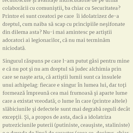
recunoscute și avantaje indiscutabile de pe urma
colaborării cu comuniștii, ba chiar cu Securitatea?
Printre ei sunt creatori pe care îi idolatrizez de-a
dreptul, cum naiba să scap cu principiile neșifonate
din dilema asta? Nu-i mai amintesc pe artiștii
adoratori ai legionarilor, că nu mai terminăm
niciodată.
Singurul răspuns pe care l-am putut găsi pentru mine
e că nu pot și nu am dreptul să judec alchimia prin
care se naște arta, că artiștii lumii sunt ca insulele
unui arhipelag: fiecare e singur în lumea lui, dar toți
formează împreună cea mai frumoasă și aparte lume
care a existat vreodată; o lume în care (printre altele)
slăbiciunile și defectele sunt mai degrabă reguli decât
excepții. Și, a propos de asta, dacă a idolatriza
putreziciunile puterii (putiniste, ceaușiste, staliniste)