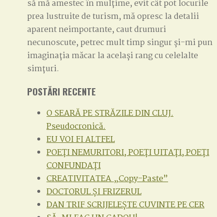
să mă amestec în mulțime, evit cât pot locurile
prea lustruite de turism, mă opresc la detalii
aparent neimportante, caut drumuri
necunoscute, petrec mult timp singur și-mi pun
imaginația măcar la același rang cu celelalte
simțuri.
POSTĂRI RECENTE
O SEARĂ PE STRĂZILE DIN CLUJ.
Pseudocronică.
EU VOI FI ALTFEL
POEȚI NEMURITORI, POEȚI UITAȚI, POEȚI
CONFUNDAȚI
CREATIVITATEA „Copy-Paste”
DOCTORUL ȘI FRIZERUL
DAN TRIF SCRIJELEȘTE CUVINTE PE CER