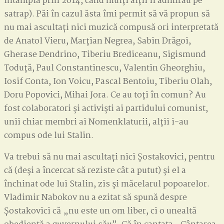
întâmpla prin 2014, când mulți alții îl admirau pe
satrap). Păi în cazul ăsta îmi permit să vă propun să
nu mai ascultați nici muzică compusă ori interpretată
de Anatol Vieru, Marțian Negrea, Sabin Drăgoi,
Gherase Dendrino, Tiberiu Brediceanu, Sigismund
Toduță, Paul Constantinescu, Valentin Gheorghiu,
Iosif Conta, Ion Voicu, Pascal Bentoiu, Tiberiu Olah,
Doru Popovici, Mihai Jora. Ce au toți în comun? Au
fost colaboratori și activiști ai partidului comunist,
unii chiar membri ai Nomenklaturii, alții i-au
compus ode lui Stalin.
Va trebui să nu mai ascultați nici Șostakovici, pentru
că (deși a încercat să reziste cât a putut) și el a
închinat ode lui Stalin, zis și măcelarul popoarelor.
Vladimir Nabokov nu a ezitat să spună despre
Șostakovici că „nu este un om liber, ci o unealtă