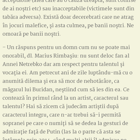
acceptabile (alea care au o cauza dreaptă, sunt comise
de ai noștri etc) sau inacceptabile (victimele sunt din
tabăra adversa). Există doar decerebrati care ne atrag
în jocuri malefice, și asta culmea, pe banii noștri. Ne
omoară pe banii noștri.
– Un răspuns pentru un domn cum nu se poate mai
onorabil, dl. Marius Rimbașiu: nu sunt deloc fan al
Annei Netrebko dar am respect pentru talentul și
vocația ei. Am petrecut ani de zile luptându-mă cu o
anumită dilema și era să mor de nehotărâre, ca
măgarul lui Buridan, neștiind cum să ies din ea. Ce
contează în primul rând la un artist, caracterul sau
talentul? Hai să zicem că judecăm artiștii după
caracterul integru, care n-ar trebui să-i permită
sopranei pe care o numiți să se dedea la gesturi de
admirație față de Putin (las la o parte că asta se