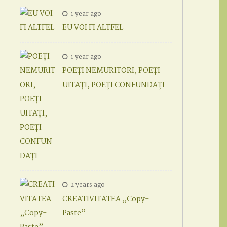
1 year ago
EU VOI FI ALTFEL
1 year ago
POEȚI NEMURITORI, POEȚI
UITAȚI, POEȚI CONFUNDAȚI
2 years ago
CREATIVITATEA „Copy-
Paste”