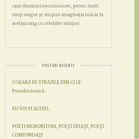
caut drumuri necunoscute, petrec mult
timp singur și-mi pun imaginația măcar la
același rang cu celelalte simțuri.
POSTĂRI RECENTE
O SEARĂ PE STRĂZILE DIN CLUJ.
Pseudocronică.
EU VOI FI ALTFEL
POEȚI NEMURITORI, POEȚI UITAȚI, POEȚI
CONFUNDAȚI