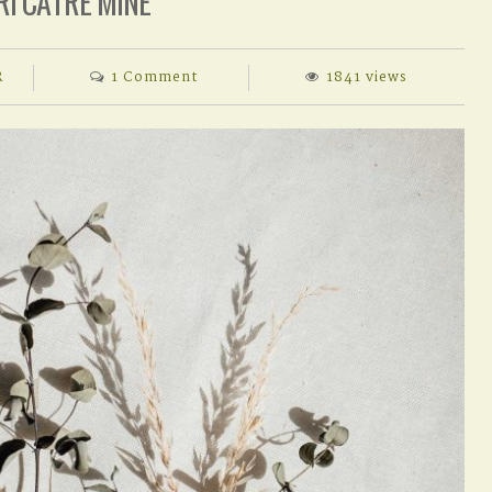
RI CĂTRE MINE
on
R
1 Comment
1841 views
SCRISORI
CĂTRE
MINE