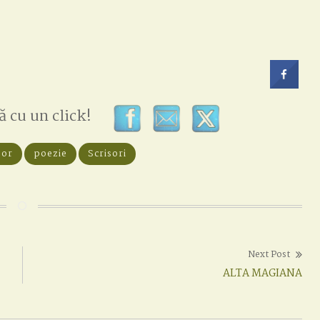
ă cu un click!
sor
poezie
Scrisori
Next Post
Next
ALTA MAGIANA
post: