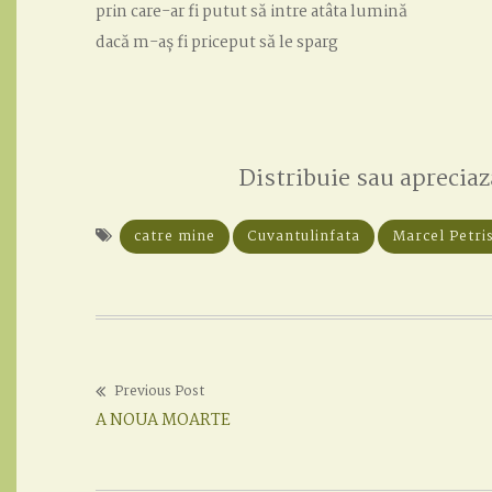
prin care-ar fi putut să intre atâta lumină
dacă m-aș fi priceput să le sparg
Distribuie sau apreciaz
catre mine
Cuvantulinfata
Marcel Petri
Previous Post
Post
Previous
A NOUA MOARTE
navigation
post: