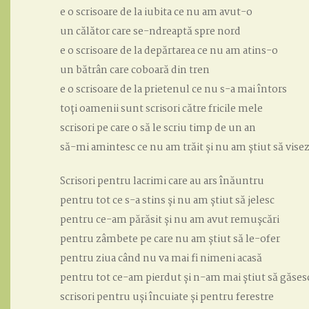
e o scrisoare de la iubita ce nu am avut-o
un călător care se-ndreaptă spre nord
e o scrisoare de la depărtarea ce nu am atins-o
un bătrân care coboară din tren
e o scrisoare de la prietenul ce nu s-a mai întors
toți oamenii sunt scrisori către fricile mele
scrisori pe care o să le scriu timp de un an
să-mi amintesc ce nu am trăit și nu am știut să vise
Scrisori pentru lacrimi care au ars înăuntru
pentru tot ce s-a stins și nu am știut să jelesc
pentru ce-am părăsit și nu am avut remușcări
pentru zâmbete pe care nu am știut să le-ofer
pentru ziua când nu va mai fi nimeni acasă
pentru tot ce-am pierdut și n-am mai știut să găses
scrisori pentru uși încuiate și pentru ferestre