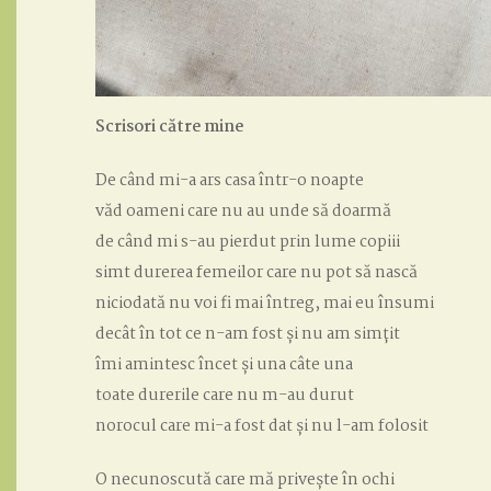
Scrisori către mine
De când mi-a ars casa într-o noapte
văd oameni care nu au unde să doarmă
de când mi s-au pierdut prin lume copiii
simt durerea femeilor care nu pot să nască
niciodată nu voi fi mai întreg, mai eu însumi
decât în tot ce n-am fost și nu am simțit
îmi amintesc încet și una câte una
toate durerile care nu m-au durut
norocul care mi-a fost dat și nu l-am folosit
O necunoscută care mă privește în ochi