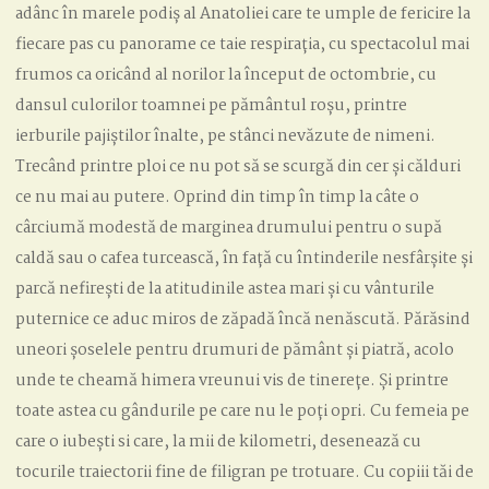
adânc în marele podiș al Anatoliei care te umple de fericire la
fiecare pas cu panorame ce taie respirația, cu spectacolul mai
frumos ca oricând al norilor la început de octombrie, cu
dansul culorilor toamnei pe pământul roșu, printre
ierburile pajiștilor înalte, pe stânci nevăzute de nimeni.
Trecând printre ploi ce nu pot să se scurgă din cer și călduri
ce nu mai au putere. Oprind din timp în timp la câte o
cârciumă modestă de marginea drumului pentru o supă
caldă sau o cafea turcească, în față cu întinderile nesfârșite și
parcă nefirești de la atitudinile astea mari și cu vânturile
puternice ce aduc miros de zăpadă încă nenăscută. Părăsind
uneori șoselele pentru drumuri de pământ și piatră, acolo
unde te cheamă himera vreunui vis de tinerețe. Și printre
toate astea cu gândurile pe care nu le poți opri. Cu femeia pe
care o iubești si care, la mii de kilometri, desenează cu
tocurile traiectorii fine de filigran pe trotuare. Cu copiii tăi de