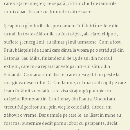
care viața te unește și te separă, ca trunchiul de ramurile
unui copac, fiecare cu drumul ei către soare.
Și-apoi cu gândurile despre oamenii întâlniți în zilele din
urmă. In toate călătoriile au fost câțiva, ale căror chipuri,
suflete și energii mi-au rămas și mă urmaresc. Cum a fost
Priit, băiețelul de 12 ani care cânta la vioara pe o străduță din
Estonia. Sau Mika, finlandezul de 25 de ani din nordul
extrem, care mi-a reparat anvelopa intr-un sătuc din
Finlanda. Ca marocanul discret care mi-a gătit un pește la
marginea deșertului. Ca Guillaume, cel mai cald copil pe care
l-am întâlnit vreodată, care visa să ajungă pompier in
orășelul Romorantin-Lanthenay din Franța. Uneori am
trecut fulgerător unii prin viețile celorlalți, alteori am
zăbovit o vreme. Dar urmele pe care le-au lăsat in mine au
fost mai puternice decât primul zbor cu parapanta, decât