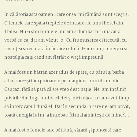
In călătoria asta oamenii care or sa-mi rămână sunt aceștia:
O femeie care spăla treptele de intrare ale unui hotel din
Tbilisi. Nu-i știu numele, nu am schimbat nici măcar o
vorbă cu ea, dar am văzut-o. Cu frumusețea ei trecută, cu
tristețea strecurată în fiecare celulă. I-am simțit energia și
nostalgia ca și când am fi trăit o viață împreună.
A mai fost un bătrân azer adus de spate, cu părul și barba
albă, care-și târa picioarele pe marginea unui drum din
Caucaz, fără să pară că are vreo destinație. Ne-am întâlnit
privirile din fuga motocicletei și nici măcar n-am avut timp
să întorc capul după el. Dar în secunda in care ne-am privit,
toată energia lui m-a intrebat: Îți mai amintești de mine?…
A mai fost o femeie tare bătrână, săracă și ponosită care