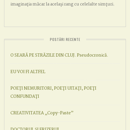
imaginația măcar la același rang cu celelalte simțuri.
POSTĂRI RECENTE
O SEARĂ PE STRĂZILE DIN CLUJ. Pseudocronică.
EU VOI FI ALTFEL
POEȚI NEMURITORI, POEȚI UITAȚI, POEȚI
CONFUNDAȚI
CREATIVITATEA „Copy-Paste”
DOCTORUL ȘI FRIZERUL