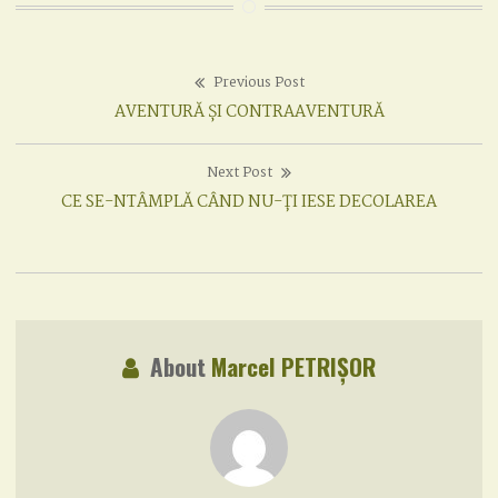
Previous Post
Post
Previous
AVENTURĂ ȘI CONTRAAVENTURĂ
navigation
post:
Next Post
Next
CE SE-NTÂMPLĂ CÂND NU-ȚI IESE DECOLAREA
post:
About
Marcel PETRIȘOR