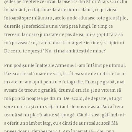
ședea pe treptele ce urcau la biserica din Khor Virap. Cu ochii
în pământ, cu fața brăzdată de riduri adânci, cu privirea
întoarsă spre înlăuntru, acolo unde adunase tote greutățile,
durerile și nefericirile unei vieți prea lungi. În timp ce
treceam la doar o jumatate de pas de ea, mi-a șoptit fără să
mă privească: ești atent doar la mărgele ieftine și sclipiciuri.
De ce nu te oprești? Nu-ți mai amintești de mine?
Prin podișurile înalte ale Armeniei l-am întâlnit pe ultimul.
Păzea o cireadă mare de vaci, la câteva sute de metri de locul
in care m-am oprit pentru o fotografie. Eram pe grabă, mai
aveam de trecut o graniță, drumul era rău și nu vroiam să
mă prindă noaptea pe drum. De-acolo, de departe, a fugit
spre mine ca și cum viața lui ar fi depins de asta. Parcă îi era
teamă să nu plec înainte să ajungă. Când a sosit gâfâind mi-
a oferit un zâmbet larg, cu 3 dinți de aur stralucitori! Mă
privea doar și zâmbea fericit. Am încercat să-i dau ceva,