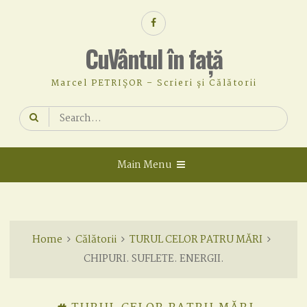
Skip
Facebook
to
content
CuVântul în față
Marcel PETRIȘOR – Scrieri și Călătorii
Search
for:
Main Menu
Home
Călătorii
TURUL CELOR PATRU MĂRI
CHIPURI. SUFLETE. ENERGII.