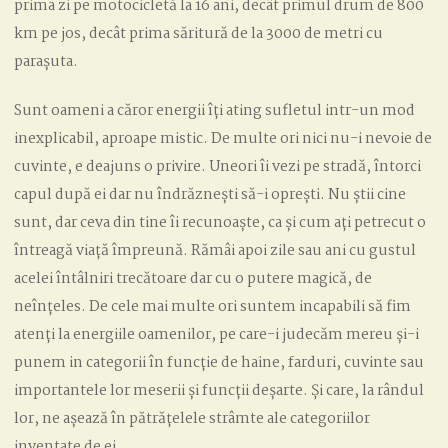
prima zi pe motocicletă la 16 ani, decât primul drum de 800
km pe jos, decât prima săritură de la 3000 de metri cu
parașuta.
Sunt oameni a căror energii îți ating sufletul intr-un mod
inexplicabil, aproape mistic. De multe ori nici nu-i nevoie de
cuvinte, e deajuns o privire. Uneori îi vezi pe stradă, întorci
capul după ei dar nu îndrăznești să-i oprești. Nu știi cine
sunt, dar ceva din tine îi recunoaște, ca și cum ați petrecut o
întreagă viață împreună. Rămâi apoi zile sau ani cu gustul
acelei întâlniri trecătoare dar cu o putere magică, de
neînțeles. De cele mai multe ori suntem incapabili să fim
atenți la energiile oamenilor, pe care-i judecăm mereu și-i
punem in categorii în funcție de haine, farduri, cuvinte sau
importantele lor meserii și funcții deșarte. Și care, la rândul
lor, ne așează în pătrățelele strâmte ale categoriilor
inventate de ei.