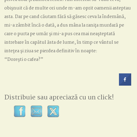
obișnuit că de multe ori unde m-am oprit oamenii asteptau
asta. Dar pe cand căutam fără să găsesc ceva la îndemână,
mi-a zâmbit încă o dată, a dus mâna la ranița murdară pe
care o purta pe umăr și mi-a pus cea mai neașteptată
intrebare în capătul ăsta de lume, în timp ce vântul se
intețea și ziua se pierdea definitiv în noapte:
“Dorești o cafea?”
Distribuie sau apreciază cu un click!