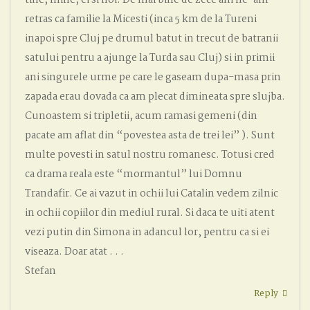
tine, mine, ei si noi. De mai bine de zece ani ne-am
retras ca familie la Micesti (inca 5 km de la Tureni
inapoi spre Cluj pe drumul batut in trecut de batranii
satului pentru a ajunge la Turda sau Cluj) si in primii
ani singurele urme pe care le gaseam dupa-masa prin
zapada erau dovada ca am plecat dimineata spre slujba.
Cunoastem si tripletii, acum ramasi gemeni (din
pacate am aflat din “povestea asta de trei lei” ). Sunt
multe povesti in satul nostru romanesc. Totusi cred
ca drama reala este “mormantul” lui Domnu
Trandafir. Ce ai vazut in ochii lui Catalin vedem zilnic
in ochii copiilor din mediul rural. Si daca te uiti atent
vezi putin din Simona in adancul lor, pentru ca si ei
viseaza. Doar atat . . .
Stefan
Reply