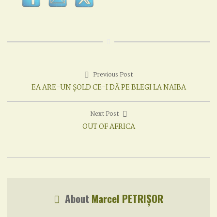
Previous Post
Post
Previous
EA ARE-UN ȘOLD CE-I DĂ PE BLEGI LA NAIBA
navigation
post:
Next Post
Next
OUT OF AFRICA
post:
About
Marcel PETRIȘOR