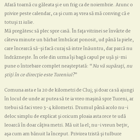
Afară toarnă cu găleata și e un frig ca de noiembrie. Arunc o
privire peste calendar, ca și cum aș vrea să mă conving că e
totuși 11 iulie.
Mă pregătesc să plec spre casă. În fața vitrinei se învârte de
câteva minute un bărbat îmbrăcat ponosit, ud până la piele,
care încearcă să-și facă curaj să intre înăuntru, dar parcă nu
îndrăznește. În cele din urma își bagă capul pe ușă și-mi
pune o întrebare complet neașteptată: “
Nu vă supărați, nu
știți în ce direcție este Tureniul?
”
Comuna asta e la 20 de kilometri de Cluj; și doar ca să ajungi
în locul de unde ar putea să te ia vreo mașină spre Tureni, ar
trebui să faci vreo 3-4 kilometri. Drumul până acolo nu-i
deloc simplu de explicat și oricum ploaia asta rece te udă
leoarcă în doar câțiva metri. Mă uit la el; nu-i vreun bețiv,
așa cum am bănuit la început. Privirea tristă și tulbure