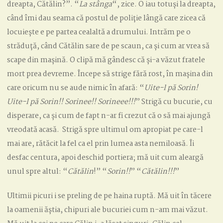
dreapta, Cătălin?”. “
La stânga
“, zice. O iau totuși la dreapta,
când îmi dau seama că postul de poliție lângă care zicea că
locuiește e pe partea cealaltă a drumului. Intrăm pe o
străduță, când Cătălin sare de pe scaun, ca și cum ar vrea să
scape din mașină. O clipă mă gândesc că și-a văzut fratele
mort prea devreme. Începe să strige fără rost, în mașina din
care oricum nu se aude nimic în afară: “
Uite-l pă Sorin!
Uite-l pă Sorin!! Sorinee!! Sorineee!!!
” Strigă cu bucurie, cu
disperare, ca și cum de fapt n-ar fi crezut că o să mai ajungă
vreodată acasă. Strigă spre ultimul om apropiat pe care-l
mai are, rătăcit la fel ca el prin lumea asta nemiloasă. Îi
desfac centura, apoi deschid portiera; mă uit cum aleargă
unul spre altul: “
Cătălin
!” “
Sorin!!
” “
Cătălin!!!
”
Ultimii picuri i se preling de pe haina ruptă. Mă uit în tăcere
la oamenii ăștia, chipuri ale bucuriei cum n-am mai văzut.