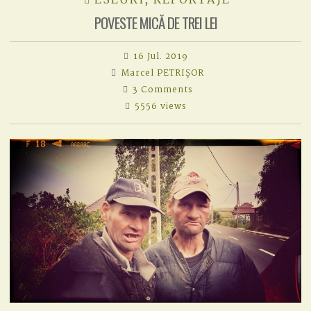
ESEURI, REPORTAJE
POVESTE MICĂ DE TREI LEI
16 Jul. 2019
Marcel PETRIȘOR
on
3 Comments
POVESTE
5556 views
MICĂ
DE
TREI
LEI