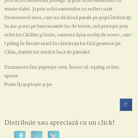
prin ochii oamenilor pribegi
. Și prin ochii oamenilor cu
minte slabă. Și prin ochii oamenilor cu suflet curat.
Dumnezeul meu, care nu dă două parale pe popii îmbrăcați
în aur și nici pe bisericoaiele lor de beton, mă privește prin
ochii lui Cătălin și Sorin; oamenii ăștia ocoliți de noroc, care-
l plâng în fiecare seară în cămăruța lor fără geamuri pe
Călin, fratele lor nerăcit încă de pământ.
Dumnezeu îmi șoptește ceva. Încerc să-nțeleg ce îmi
spune.
Poate îți șoptește și ție.
Distribuie sau apreciază cu un click!