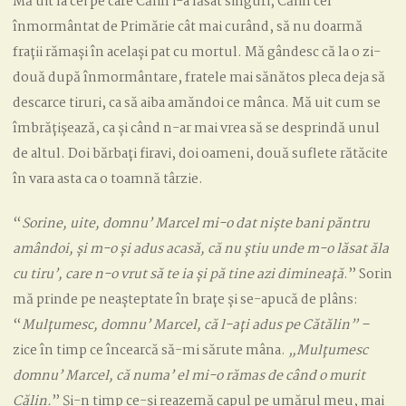
Mă uit la cei pe care Călin i-a lăsat singuri, Călin cel
înmormântat de Primărie cât mai curând, să nu doarmă
frații rămași în același pat cu mortul. Mă gândesc că la o zi-
două după înmormântare, fratele mai sănătos pleca deja să
descarce tiruri, ca să aiba amăndoi ce mânca. Mă uit cum se
îmbrățișează, ca și când n-ar mai vrea să se desprindă unul
de altul. Doi bărbați firavi, doi oameni, două suflete rătăcite
în vara asta ca o toamnă târzie.
“
Sorine, uite, domnu’ Marcel mi-o dat niște bani păntru
amândoi, și m-o și adus acasă, că nu știu unde m-o lăsat ăla
cu tiru’, care n-o vrut să te ia și pă tine azi dimineață
.” Sorin
mă prinde pe neașteptate în brațe și se-apucă de plâns:
“
Mulțumesc, domnu’ Marcel, că l-ați adus pe Cătălin” –
zice în timp ce încearcă să-mi sărute mâna.
„Mulțumesc
domnu’ Marcel, că numa’ el mi-o rămas de când o murit
Călin.
” Și-n timp ce-și reazemă capul pe umărul meu, mai