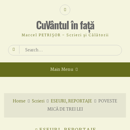
Skip
Facebook
to
content
CuVântul în față
Marcel PETRIȘOR – Scrieri și Călătorii
Search
for:
Main Menu
Home
Scrieri
ESEURI, REPORTAJE
POVESTE
MICĂ DE TREI LEI