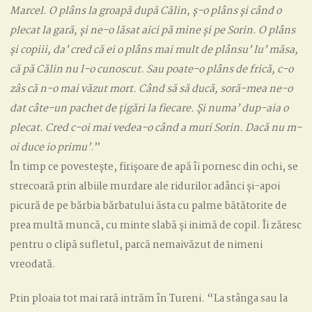
Marcel. O plâns la groapă după Călin, ș-o plâns și când o
plecat la gară,
și ne-o lăsat aici pă mine și pe Sorin. O plâns
și copiii, da’ cred că ei o plâns mai mult de plânsu’ lu’ măsa,
că pă Călin nu l-o cunoscut. Sau poate-o plâns de frică, c-o
zâs că n-o mai văzut mort. Când să să ducă, soră-mea ne-o
dat câte-un pachet de țigări la fiecare. Și numa’ dup-aia o
plecat. Cred c-oi mai vedea-o când a muri Sorin. Dacă nu m-
oi duce io primu’
.”
În timp ce povestește, firișoare de apă îi pornesc din ochi, se
strecoară prin albiile murdare ale ridurilor adânci și-apoi
picură de pe bărbia bărbatului ăsta cu palme bătătorite de
prea multă muncă, cu minte slabă și inimă de copil. Îi zăresc
pentru o clipă sufletul, parcă nemaivăzut de nimeni
vreodată.
Prin ploaia tot mai rară intrăm în Tureni. “La stânga sau la