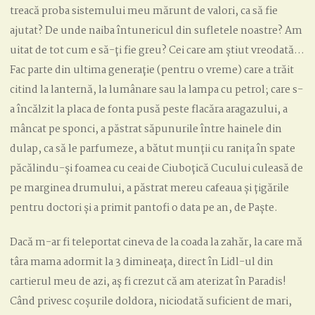
treacă proba sistemului meu mărunt de valori, ca să fie
ajutat? De unde naiba întunericul din sufletele noastre? Am
uitat de tot cum e să-ți fie greu? Cei care am știut vreodată…
Fac parte din ultima generație (pentru o vreme) care a trăit
citind la lanternă, la lumânare sau la lampa cu petrol; care s-
a încălzit la placa de fonta pusă peste flacăra aragazului, a
mâncat pe sponci, a păstrat săpunurile între hainele din
dulap, ca să le parfumeze, a bătut munții cu ranița în spate
păcălindu-și foamea cu ceai de Ciuboțică Cucului culeasă de
pe marginea drumului, a păstrat mereu cafeaua și țigările
pentru doctori și a primit pantofi o data pe an, de Paște.
Dacă m-ar fi teleportat cineva de la coada la zahăr, la care mă
târa mama adormit la 3 dimineața, direct în Lidl-ul din
cartierul meu de azi, aș fi crezut că am aterizat în Paradis!
Când privesc coșurile doldora, niciodată suficient de mari,