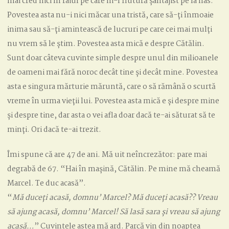
mai cred nici în raiul pe care ni-l flutură șantajist pe la nas.
Povestea asta nu-i nici măcar una tristă, care să-ți înmoaie
inima sau să-ți amintească de lucruri pe care cei mai mulți
nu vrem să le știm. Povestea asta mică e despre Cătălin.
Sunt doar câteva cuvinte simple despre unul din milioanele
de oameni mai fără noroc decât tine și decât mine. Povestea
asta e singura mărturie măruntă, care o să rămână o scurtă
vreme în urma vieții lui. Povestea asta mică e și despre mine
și despre tine, dar asta o vei afla doar dacă te-ai săturat să te
minți. Ori dacă te-ai trezit.
Îmi spune că are 47 de ani. Mă uit neîncrezător: pare mai
degrabă de 67. “Hai în mașină, Cătălin. Pe mine mă cheamă
Marcel. Te duc acasă”.
“
Mă duceți acasă, domnu’ Marcel? Mă duceți acasă?? Vreau
să ajung acasă, domnu’ Marcel! Să lasă sara și vreau să ajung
acasă…
” Cuvintele astea mă ard. Parcă vin din noaptea