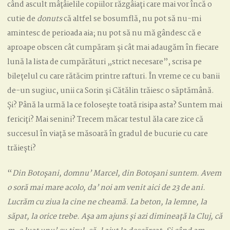
când ascult mâțâielile copiilor răzgâiați care mai vor încă o
cutie de
donuts
că altfel se bosumflă, nu pot să nu-mi
amintesc de perioada aia; nu pot să nu mă gândesc că e
aproape obscen cât cumpăram și cât mai adaugăm în fiecare
lună la lista de cumpărături „strict necesare”, scrisa pe
bilețelul cu care rătăcim printre rafturi. În vreme ce cu banii
de-un sugiuc, unii ca Sorin și Cătălin trăiesc o săptămână.
Și? Până la urmă la ce folosește toată risipa asta? Suntem mai
fericiți? Mai senini? Trecem măcar testul ăla care zice că
succesul în viață se măsoară în gradul de bucurie cu care
trăiești?
“
Din Botoșani, domnu’ Marcel, din Botoșani suntem. Avem
o soră mai mare acolo, da’ noi am venit aici de 23 de ani.
Lucrăm cu ziua la cine ne cheamă. La beton, la lemne, la
săpat, la orice trebe. Așa am ajuns și azi dimineață la Cluj, că