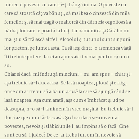
mereu o poveste cu care să-ți frângă inima. O poveste cu
care să stoarcă câțiva bănuți, să mai bea o cinzeacă din mila
femeilor și să mai tragă o mahorcă din dărnicia orgolioasă a
bărbaților care le poartă la braț. Iar oamenii ca și Cătălin nu
mai știu să trăiască altfel. Alcoolul și tutunul sunt singurii
lor prieteni pe lumea asta. Ca să ieși dintr-o asemenea viață
îti trebuie putere. Iar ei au ajuns aici tocmai pentru că nu o
au.
Chiar și dacă-mi îndrugă minciuni – mi-am spus – chiar și-
așa trebuie să-l duc acasă. Se lasă noaptea, plouă și e frig,
orice om ar trebui să aibă un
acasă
la care să ajungă când se
lasă noaptea. Așa cum arată, așa cum e îmbrăcat și ud pe
deasupra, n-o să-l ia nimeni în vreo mașină. Eu trebuie să-l
ducă azi pe omul ăsta acasă. Și chiar dacă și-a inventat
povestea, nevoia și slăbiciunile l-au împins să o facă. Cine
sunt eu să-l judec? De ce-ar trebui un om în nevoie să