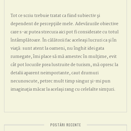
Tot ce scriu trebuie tratat ca fiind subiectiv și
dependent de percepțiile mele. Adevărurile obiective
care s-ar putea strecura aici pot fi considerate cu totul
întâmplătoare. În călătorii fac aceleași lucruri ca și în
viață: sunt atent la oameni, nu înghit idei gata
rumegate, îmi place să mă amestec în mulțime, evit
cât pot locurile prea lustruite de turism, mă opresc la
detalii aparent neimportante, caut drumuri
necunoscute, petrec mult timp singur și-mi pun
imaginația măcar la același rang cu celelalte simțuri.
POSTĂRI RECENTE