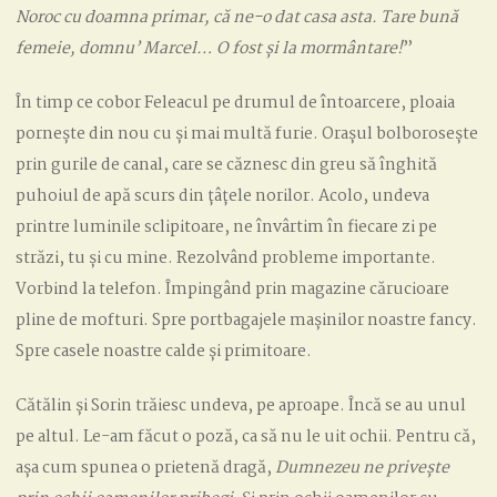
Noroc cu doamna primar, că ne-o dat casa asta. Tare bună
femeie, domnu’ Marcel… O fost și la mormântare!
”
În timp ce cobor Feleacul pe drumul de întoarcere, ploaia
pornește din nou cu și mai multă furie. Orașul bolborosește
prin gurile de canal, care se căznesc din greu să înghită
puhoiul de apă scurs din țâțele norilor. Acolo, undeva
printre luminile sclipitoare, ne învârtim în fiecare zi pe
străzi, tu și cu mine. Rezolvând probleme importante.
Vorbind la telefon. Împingând prin magazine cărucioare
pline de mofturi. Spre portbagajele mașinilor noastre fancy.
Spre casele noastre calde și primitoare.
Cătălin și Sorin trăiesc undeva, pe aproape. Încă se au unul
pe altul. Le-am făcut o poză, ca să nu le uit ochii. Pentru că,
așa cum spunea o prietenă dragă,
Dumnezeu ne privește