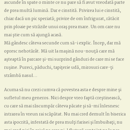
ascunde în spate o minte ce nu pare să fi avut vreodată parte
de prea multă lumină. Dar e cinstită. Privirea lui e cinstită,
chiar dacă un pic speriată; privire de om înfrigurat, rătăcit
prin ploaie pe străzile unui oraș prea mare. Un om care nu
mai știe cum să ajungă acasă.
Mă gândesc câteva secunde cum să-i explic. Încep, dar mă
opresc nehotărât. Mă uit la mașină nou-nouță care mă
așteaptă în parcare și-mi surprind gânduri de care mi se face
rușine. Pureci, păduchi, tapițerie udă, mirosuri care-ți
strâmbă nasul…
Acuma să nu crezi cumva că povestea asta e despre mine și
sufletul meu generos. Nici despre vreo faptă creștinească,
cu care să mai răscumpăr câteva păcate și să-mi înlesnesc
intrarea în vreun rai scăpătat. Nu mai cred demult în biserica
asta ipocrită, infestată de prea mulți farisei și îmbuibați; nu