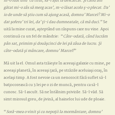
m-o luat unu’ cu tirul, să-l ajut la descărcat. Și când am
gătat mi-o zâs să merg acas’, m-o lăsat acolo ș-o plecat. Da’
io de unde să știu cum să ajung acasă, domnu’ Marcel? Mi-o
dat șoferu’ tri lei, da’ ți-i dau dumneatale, că mă duci.
” Se
uită la mine curat, așteptând un răspuns care nu vine. Apoi
continuă cu un fel de mândrie: “
Câte-odată, când lucrăm
pân sat, primim și douășcinci de lei pă zâua de lucru. Și
câte-odată
și mâncare, domnu’ Marcel!
”
Mă uit la el. Omul asta trăiește în aceeași galaxie cu mine, pe
aceeași planetă, în aceeași țară, pe străzile aceluiași oraș, în
același timp. A fost nevoie ca un nenorocit fără suflet să-l
batjocorească cu 3 lei pe o zi de muncă, pentru ca să-l
cunosc. Să-l ascult. Să ne întâlnim privirile. Să-l văd. Să
simt mirosul greu, de jivină, al hainelor lui ude de ploaie.
“
Soră-mea o vinit și cu nepoții la mormântare, domnu’