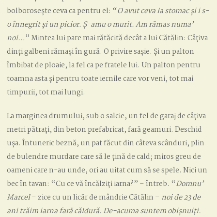
bolborosește ceva ca pentru el: “
O avut ceva la stomac și i s-
o înnegrit și un picior. Ș-amu o murit. Am rămas numa’
noi…
” Mintea lui pare mai rătăcită decât a lui Cătălin: Câțiva
dinți galbeni rămași în gură. O privire sașie. Și un palton
îmbibat de ploaie, la fel ca pe fratele lui. Un palton pentru
toamna asta și pentru toate iernile care vor veni, tot mai
timpurii, tot mai lungi.
La marginea drumului, sub o salcie, un fel de garaj de câțiva
metri pătrați, din beton prefabricat, fară geamuri. Deschid
ușa. Întuneric beznă, un pat făcut din câteva scânduri, plin
de bulendre murdare care să le țină de cald; miros greu de
oameni care n-au unde, ori au uitat cum să se spele. Nici un
bec în tavan: “Cu ce vă încălziți iarna?” – întreb. “
Domnu’
Marcel
– zice cu un licăr de mândrie Cătălin –
noi de 23 de
ani trăim iarna fară căldură. De-acuma suntem obișnuiți.