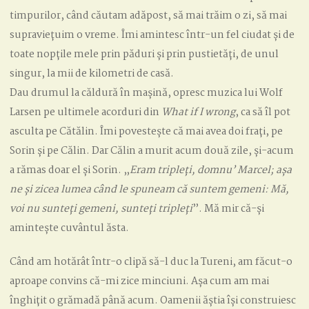
timpurilor, când căutam adăpost, să mai trăim o zi, să mai
supraviețuim o vreme. Îmi amintesc într-un fel ciudat și de
toate nopțile mele prin păduri și prin pustietăți, de unul
singur, la mii de kilometri de casă.
Dau drumul la căldură în mașină, opresc muzica lui Wolf
Larsen pe ultimele acorduri din
What if I wrong
, ca să îl pot
asculta pe Cătălin. Îmi povestește că mai avea doi frați, pe
Sorin și pe Călin. Dar Călin a murit acum două zile, și-acum
a rămas doar el și Sorin. „
Eram tripleți, domnu’ Marcel; așa
ne și zicea lumea când le spuneam că suntem gemeni: Mă,
voi nu sunteți gemeni, sunteți tripleți
”. Mă mir că-și
amintește cuvântul ăsta.
Când am hotărât într-o clipă să-l duc la Tureni, am făcut-o
aproape convins că-mi zice minciuni. Așa cum am mai
înghițit o grămadă până acum. Oamenii ăștia își construiesc