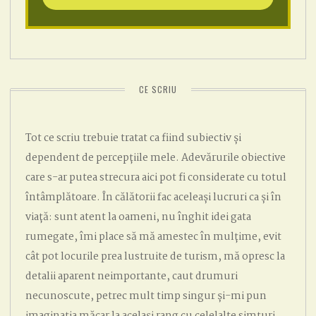
CE SCRIU
Tot ce scriu trebuie tratat ca fiind subiectiv și
dependent de percepțiile mele. Adevărurile obiective
care s-ar putea strecura aici pot fi considerate cu totul
întâmplătoare. În călătorii fac aceleași lucruri ca și în
viață: sunt atent la oameni, nu înghit idei gata
rumegate, îmi place să mă amestec în mulțime, evit
cât pot locurile prea lustruite de turism, mă opresc la
detalii aparent neimportante, caut drumuri
necunoscute, petrec mult timp singur și-mi pun
imaginația măcar la același rang cu celelalte simțuri.