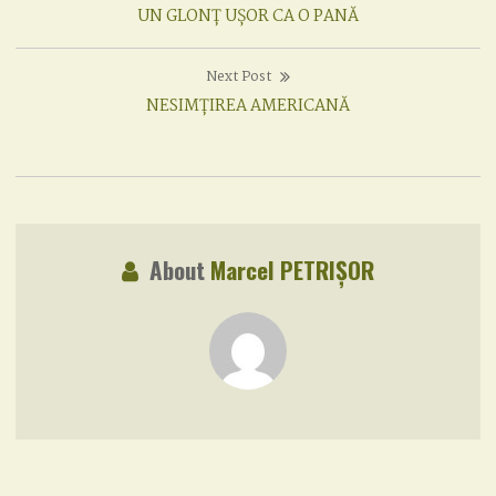
Previous
UN GLONȚ UȘOR CA O PANĂ
navigation
post:
Next Post
Next
NESIMȚIREA AMERICANĂ
post:
About
Marcel PETRIȘOR