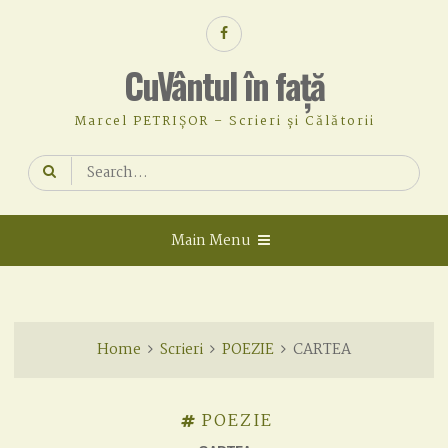
Skip
Facebook
to
content
CuVântul în față
Marcel PETRIȘOR – Scrieri și Călătorii
Search
for:
Main Menu
Home
Scrieri
POEZIE
CARTEA
POEZIE