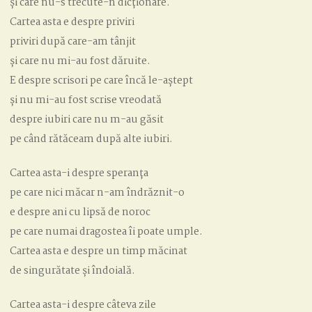
și care nu-s trecute-n dicționare.
Cartea asta e despre priviri
priviri după care-am tânjit
și care nu mi-au fost dăruite.
E despre scrisori pe care încă le-aștept
și nu mi-au fost scrise vreodată
despre iubiri care nu m-au găsit
pe când rătăceam după alte iubiri.
Cartea asta-i despre speranța
pe care nici măcar n-am îndrăznit-o
e despre ani cu lipsă de noroc
pe care numai dragostea îi poate umple.
Cartea asta e despre un timp măcinat
de singurătate și îndoială.
Cartea asta-i despre câteva zile