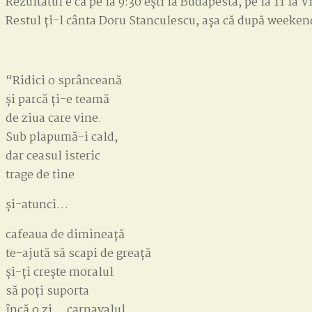
Rezultatul e că pe la 9:30 ești la Budapesta, pe la 11 la V
Restul ți-l cânta Doru Stanculescu, așa că după weeken
“Ridici o sprânceană
și parcă ți-e teamă
de ziua care vine.
Sub plapumă-i cald,
dar ceasul isteric
trage de tine
și-atunci…
cafeaua de dimineață
te-ajută să scapi de greață
și-ți crește moralul
să poți suporta
încă o zi… carnavalul