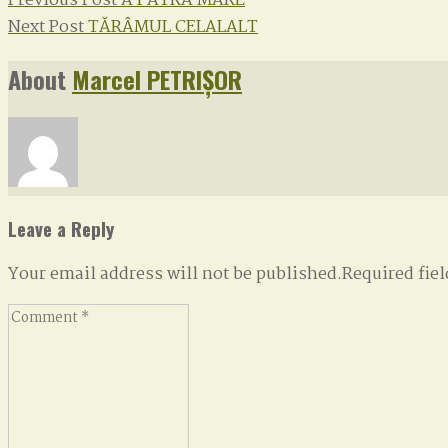
Post
Previous Post
A PATRA MARE
Next
post:
Next Post
TĂRÂMUL CELALALT
navigation
post:
About
Marcel PETRIȘOR
Leave a Reply
Your email address will not be published.Required fie
Comment
*