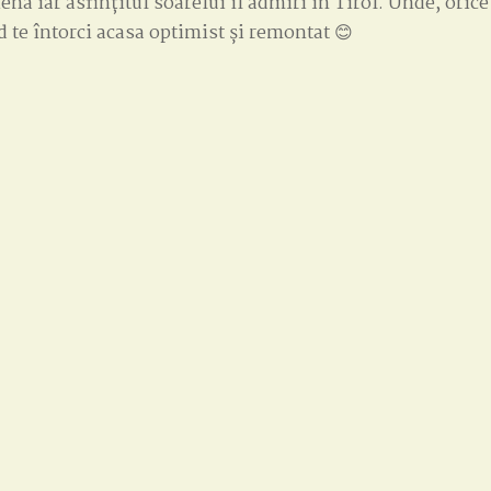
iena iar asfințitul soarelui îl admiri in Tirol. Unde, orice
d te întorci acasa optimist și remontat
😊