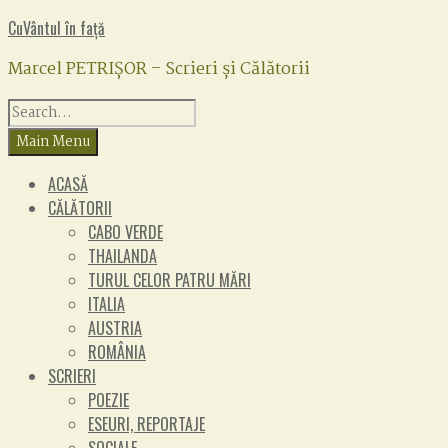
Skip
Facebook
CuVântul în față
to
Marcel PETRIȘOR – Scrieri și Călătorii
content
Search
for:
Main Menu
ACASĂ
CĂLĂTORII
CABO VERDE
THAILANDA
TURUL CELOR PATRU MĂRI
ITALIA
AUSTRIA
ROMÂNIA
SCRIERI
POEZIE
ESEURI, REPORTAJE