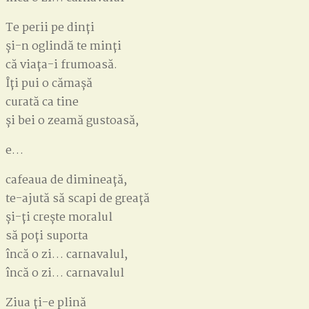
Te perii pe dinți
și-n oglindă te minți
că viața-i frumoasă.
Îți pui o cămașă
curată ca tine
și bei o zeamă gustoasă,
e…
cafeaua de dimineață,
te-ajută să scapi de greață
și-ți crește moralul
să poți suporta
încă o zi… carnavalul,
încă o zi… carnavalul
Ziua ți-e plină