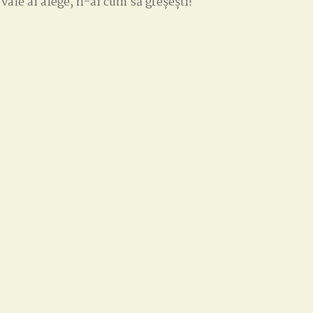
 vale ai alege, n-ai cum să greșești!