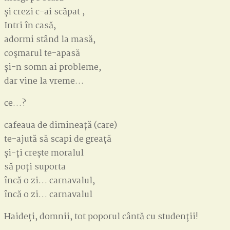
și crezi c-ai scăpat ,
Intri în casă,
adormi stând la masă,
coşmarul te-apasă
și-n somn ai probleme,
dar vine la vreme…
ce…?
cafeaua de dimineață (care)
te-ajută să scapi de greață
și-ți crește moralul
să poți suporta
încă o zi… carnavalul,
încă o zi… carnavalul
Haideți, domnii, tot poporul cântă cu studenții!