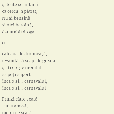
și toate se-mbină
ca cercu-n pătrat,
Nu ai benzină
și nici heroină,
dar umbli drogat
cu
cafeaua de dimineață,
te-ajută să scapi de greață
și-ți crește moralul
să poți suporta
încă o zi… carnavalul,
încă o zi… carnavalul
Prinzi către seară
-un tramvai,
mergi pe scară