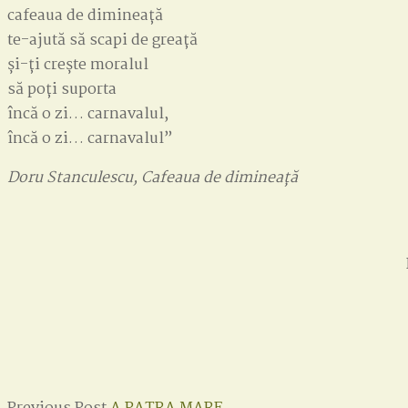
cafeaua de dimineață
te-ajută să scapi de greață
și-ți crește moralul
să poți suporta
încă o zi… carnavalul,
încă o zi… carnavalul”
Doru Stanculescu, Cafeaua de dimineață
Previous