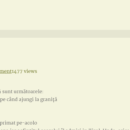
on
mment
1477 views
CAFEAUA
DE
ă sunt următoarele:
DIMINEAȚĂ
t pe când ajungi la graniță
eprimat pe-acolo