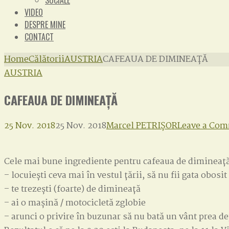
SOCIALE
VIDEO
DESPRE MINE
CONTACT
Home
Călătorii
AUSTRIA
CAFEAUA DE DIMINEAȚĂ
AUSTRIA
CAFEAUA DE DIMINEAȚĂ
25 Nov. 2018
25 Nov. 2018
Marcel PETRIȘOR
Leave a Co
Cele mai bune ingrediente pentru cafeaua de dimineaț
– locuiești ceva mai în vestul țării, să nu fii gata obosi
– te trezești (foarte) de dimineață
– ai o mașină / motocicletă zglobie
– arunci o privire în buzunar să nu bată un vânt prea d