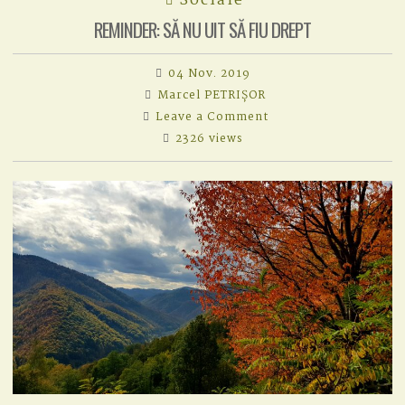
Sociale
REMINDER: SĂ NU UIT SĂ FIU DREPT
04 Nov. 2019
Marcel PETRIȘOR
on
Leave a Comment
REMINDER:
2326 views
SĂ
NU
UIT
SĂ
FIU
DREPT