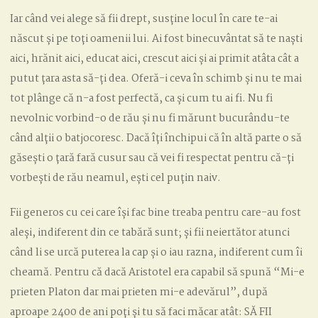
Iar când vei alege să fii drept, susține locul în care te-ai
născut și pe toți oamenii lui. Ai fost binecuvântat să te naști
aici, hrănit aici, educat aici, crescut aici și ai primit atâta cât a
putut țara asta să-ți dea. Oferă-i ceva în schimb și nu te mai
tot plânge că n-a fost perfectă, ca și cum tu ai fi. Nu fi
nevolnic vorbind-o de rău și nu fi mărunt bucurându-te
când alții o batjocoresc. Dacă îți închipui că în altă parte o să
găsești o țară fară cusur sau că vei fi respectat pentru că-ți
vorbești de rău neamul, ești cel puțin naiv.
Fii generos cu cei care își fac bine treaba pentru care-au fost
aleși, indiferent din ce tabără sunt; și fii neiertător atunci
când li se urcă puterea la cap și o iau razna, indiferent cum îi
cheamă. Pentru că dacă Aristotel era capabil să spună “Mi-e
prieten Platon dar mai prieten mi-e adevărul”, după
aproape 2400 de ani poți și tu să faci măcar atât: SĂ FII