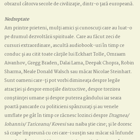
obrazul câtorva secole de civilizație, dintr-o țară europeană.
Nedreptate
Am printre prieteni, mulți amici și cunoscuți care au luat-o
pe drumul dezvoltării spirituale. Care au făcut zeci de
cursuri extraordinare, ascultă audiobook-uri în timp ce
conduc și au citit toate cărțile lui Eckhart Tolle, Omraam
Aivanhov, Gregg Braden, Dalai Lama, Deepak Chopra, Robin
Sharma, Neale Donald Walsch sau măcar Nicolae Steinhart.
Sunt oameni care-ți pot vorbi dimineața despre legile
atracției și despre emoțiile distructive, despre trezirea
conștiinței umane și despre puterea gândului iar seara
poartă pancarde cu politicieni spânzurați și au venele
umflate pe gât în timp ce răcnesc lozinci despre
Dragnea/
Iohannis/ Tariceanu/ Kovesi
sau naiba știe cine; și le doresc
să crape împreună cu cei care-i susțin sau măcar să înfunde