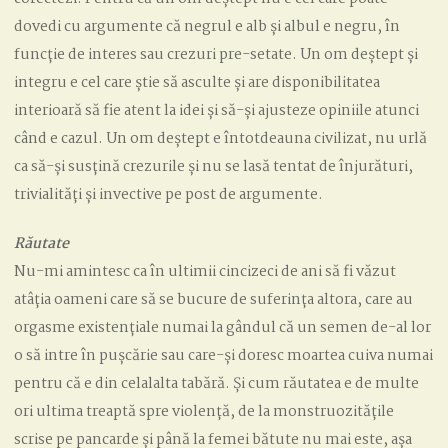
dovedi cu argumente că negrul e alb și albul e negru, în
funcție de interes sau crezuri pre-setate. Un om deștept și
integru e cel care știe să asculte și are disponibilitatea
interioară să fie atent la idei și să-și ajusteze opiniile atunci
când e cazul. Un om deștept e întotdeauna civilizat, nu urlă
ca să-și susțină crezurile și nu se lasă tentat de înjurături,
trivialități și invective pe post de argumente.
Răutate
Nu-mi amintesc ca în ultimii cincizeci de ani să fi văzut
atâția oameni care să se bucure de suferința altora, care au
orgasme existențiale numai la gândul că un semen de-al lor
o să intre în pușcărie sau care-și doresc moartea cuiva numai
pentru că e din celalalta tabără. Și cum răutatea e de multe
ori ultima treaptă spre violență, de la monstruozitățile
scrise pe pancarde și până la femei bătute nu mai este, așa