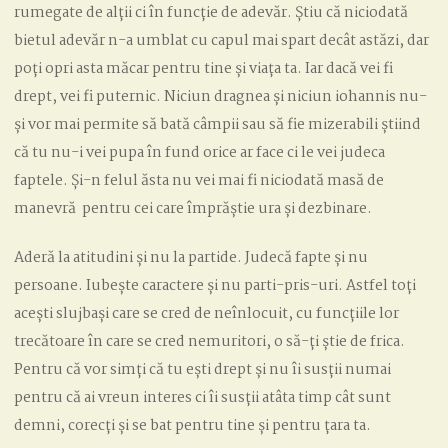
rumegate de alții ci în funcție de adevăr. Știu că niciodată
bietul adevăr n-a umblat cu capul mai spart decât astăzi, dar
poți opri asta măcar pentru tine și viața ta. Iar dacă vei fi
drept, vei fi puternic. Niciun dragnea și niciun iohannis nu-
și vor mai permite să bată câmpii sau să fie mizerabili știind
că tu nu-i vei pupa în fund orice ar face ci le vei judeca
faptele. Și-n felul ăsta nu vei mai fi niciodată masă de
manevră pentru cei care împrăștie ura și dezbinare.
Aderă la atitudini și nu la partide. Judecă fapte și nu
persoane. Iubește caractere și nu parti-pris-uri. Astfel toți
acești slujbași care se cred de neînlocuit, cu funcțiile lor
trecătoare în care se cred nemuritori, o să-ți știe de frica.
Pentru că vor simți că tu ești drept și nu îi susții numai
pentru că ai vreun interes ci îi susții atâta timp cât sunt
demni, corecți și se bat pentru tine și pentru țara ta.