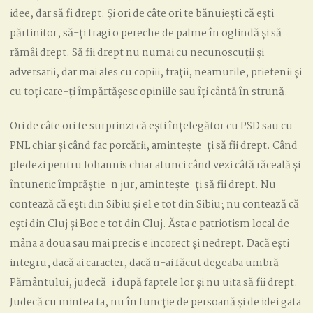
idee, dar să fi drept. Și ori de câte ori te bănuiești că ești
părtinitor, să-ți tragi o pereche de palme în oglindă și să
rămâi drept. Să fii drept nu numai cu necunoscuții și
adversarii, dar mai ales cu copiii, frații, neamurile, prietenii și
cu toți care-ți împărtășesc opiniile sau îți cântă în strună.
Ori de câte ori te surprinzi că ești înțelegător cu PSD sau cu
PNL chiar și când fac porcării, amintește-ți să fii drept. Când
pledezi pentru Iohannis chiar atunci când vezi câtă răceală și
întuneric împrăștie-n jur, amintește-ți să fii drept. Nu
contează că ești din Sibiu și el e tot din Sibiu; nu contează că
ești din Cluj și Boc e tot din Cluj. Ăsta e patriotism local de
mâna a doua sau mai precis e incorect și nedrept. Dacă ești
integru, dacă ai caracter, dacă n-ai făcut degeaba umbră
Pământului, judecă-i după faptele lor și nu uita să fii drept.
Judecă cu mintea ta, nu în funcție de persoană și de idei gata