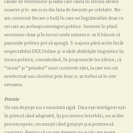
canale de televiziune și radio care cântă în strună ideilor
noastre și le-am scos din lista de favorite pe celelalte. Ne-
am construit fiecare o bulă în care ne îngrămădim doar cu
cei care au aceleași convingeri politice. Suntem în plină
secesiune chiar și în locuri unde nimeni n-ar fi bănuit că
pasiunile politice pot să ajungă. S-a ajuns până acolo încât
respectabilul DEX Online și-a vârât abilitățile lingvistice în
troaca politică, considerând, în propunerile lui zilnice, că
“muia” și “penalul” sunt cuvintele zilei, la care nici un
intelectual sau căutător prin lexic n-ar trebui să le uite
savoarea.
Prostie
Un om deștept nu e niciodată rigid. Daca ești inteligent ești
în primul rând adaptabil, îți pui mereu întrebări, nu ai idei
preconcepute, recunoști când greșești și ai puterea să
corectezi. Pentru că un om deștept nu e cel care poate