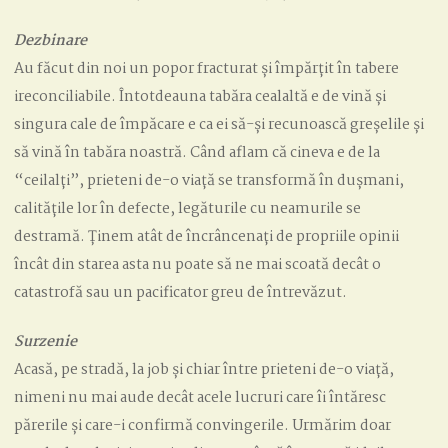
Dezbinare
Au făcut din noi un popor fracturat și împărțit în tabere
ireconciliabile. Întotdeauna tabăra cealaltă e de vină și
singura cale de împăcare e ca ei să-și recunoască greșelile și
să vină în tabăra noastră. Când aflam că cineva e de la
“ceilalți”, prieteni de-o viață se transformă în dușmani,
calitățile lor în defecte, legăturile cu neamurile se
destramă. Ținem atât de încrâncenați de propriile opinii
încât din starea asta nu poate să ne mai scoată decât o
catastrofă sau un pacificator greu de întrevăzut.
Surzenie
Acasă, pe stradă, la job și chiar între prieteni de-o viață,
nimeni nu mai aude decât acele lucruri care îi întăresc
părerile și care-i confirmă convingerile. Urmărim doar