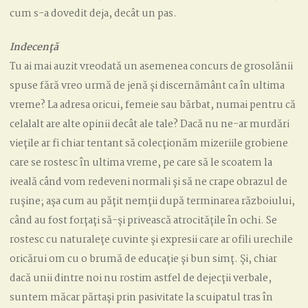
cum s-a dovedit deja, decât un pas.
Indecen
ț
ă
Tu ai mai auzit vreodată un asemenea concurs de grosolănii
spuse fără vreo urmă de jenă și discernământ ca în ultima
vreme? La adresa oricui, femeie sau bărbat, numai pentru că
celalalt are alte opinii decât ale tale? Dacă nu ne-ar murdări
viețile ar fi chiar tentant să colecționăm mizeriile grobiene
care se rostesc în ultima vreme, pe care să le scoatem la
iveală când vom redeveni normali și să ne crape obrazul de
rușine; așa cum au pățit nemții după terminarea războiului,
când au fost forțați să-și privească atrocitățile în ochi. Se
rostesc cu naturalețe cuvinte și expresii care ar ofili urechile
oricărui om cu o brumă de educație și bun simț. Și, chiar
dacă unii dintre noi nu rostim astfel de dejecții verbale,
suntem măcar părtași prin pasivitate la scuipatul tras în