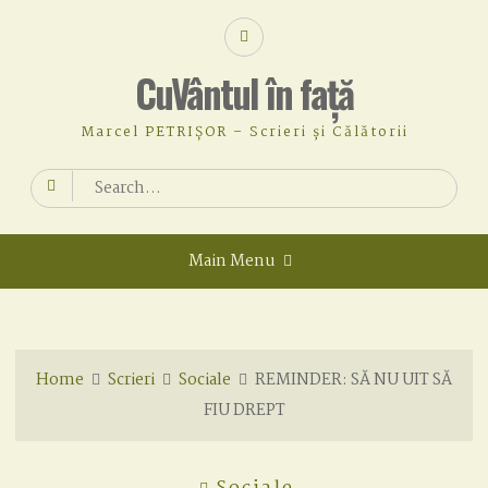
Skip
Facebook
to
content
CuVântul în față
Marcel PETRIȘOR – Scrieri și Călătorii
Search
for:
Main Menu
Home
Scrieri
Sociale
REMINDER: SĂ NU UIT SĂ
FIU DREPT