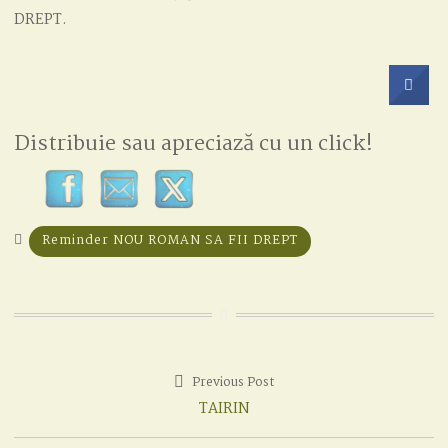
DREPT.
Distribuie sau apreciază cu un click!
Reminder NOU ROMAN SA FII DREPT
Previous Post
Post
Previous
TAIRIN
navigation
post: