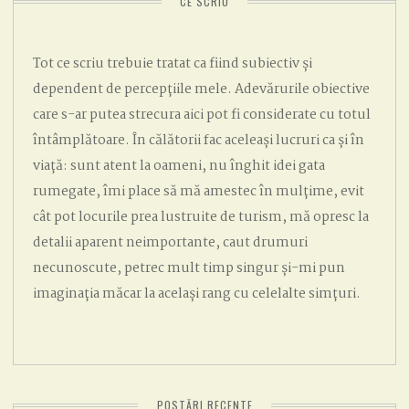
CE SCRIU
Tot ce scriu trebuie tratat ca fiind subiectiv și
dependent de percepțiile mele. Adevărurile obiective
care s-ar putea strecura aici pot fi considerate cu totul
întâmplătoare. În călătorii fac aceleași lucruri ca și în
viață: sunt atent la oameni, nu înghit idei gata
rumegate, îmi place să mă amestec în mulțime, evit
cât pot locurile prea lustruite de turism, mă opresc la
detalii aparent neimportante, caut drumuri
necunoscute, petrec mult timp singur și-mi pun
imaginația măcar la același rang cu celelalte simțuri.
POSTĂRI RECENTE