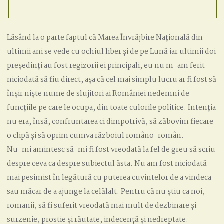
Lăsând la o parte faptul că Marea Învrăjbire Națională din
ultimii ani se vede cu ochiul liber și de pe Lună iar ultimii doi
președinți au fost regizorii ei principali, eu nu m-am ferit
niciodată să fiu direct, așa că cel mai simplu lucru ar fi fost să
înșir niște nume de slujitori ai României nedemni de
funcțiile pe care le ocupa, din toate culorile politice. Intenția
nu era, însă, confruntarea ci dimpotrivă, să zăbovim fiecare
o clipă și să oprim cumva războiul româno-român.
Nu-mi amintesc să-mi fi fost vreodată la fel de greu să scriu
despre ceva ca despre subiectul ăsta. Nu am fost niciodată
mai pesimist în legătură cu puterea cuvintelor de a vindeca
sau măcar de a ajunge la celălalt. Pentru că nu știu ca noi,
romanii, să fi suferit vreodată mai mult de dezbinare și
surzenie, prostie și răutate, indecență și nedreptate.