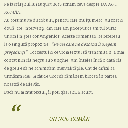
Pe la sfârșitul lui august 2018 scriam ceva despre
UN NOU
ROM
Â
N
.
Au fost multe distribuiri, pentru care mulțumesc. Au fost și
două-trei intervenții din care am priceput ca am tulburat
unora liniștea convingerilor. Aceste comentarii se refereau
la o singură propozitie:
“Pe cei care ne dezbină îi alegem
pre
ș
edin
ț
i
”
. Tot restul și ce vroia textul să transmită n-a mai
contat nici cât negru sub unghie. Am înțeles încă o dată cât
de greu e să ne schimbăm mentalitățile. Cât de dificil să
urmărim idei. Și cât de ușor să rămânem blocati în partea
noastră de adevăr.
Dacă nu ai citit textul, îl poți găsi aici. E scurt:
UN NOU ROMÂN