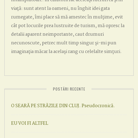
viață: sunt atent la oameni, nu înghit idei gata
rumegate, îmi place să mă amestec în mulțime, evit
cât pot locurile prea lustruite de turism, mă opresc la
detalii aparent neimportante, caut drumuri
necunoscute, petrec mult timp singur și-mi pun
imaginația măcar la același rang cu celelalte simțuri.
POSTĂRI RECENTE
O SEARĂ PE STRĂZILE DIN CLUJ. Pseudocronică.
EU VOI FI ALTFEL