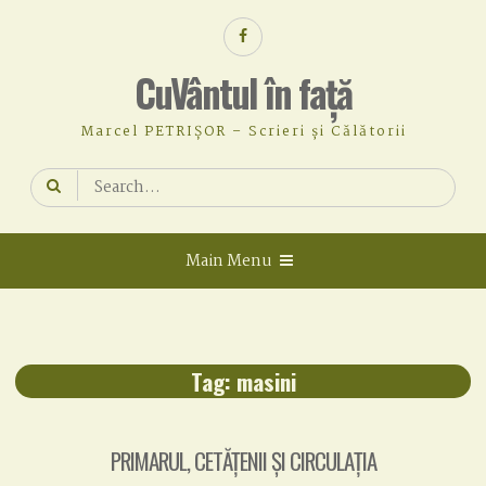
Skip
Facebook
to
content
CuVântul în față
Marcel PETRIȘOR – Scrieri și Călătorii
Search
for:
Main Menu
Tag:
masini
PRIMARUL, CETĂȚENII ȘI CIRCULAȚIA