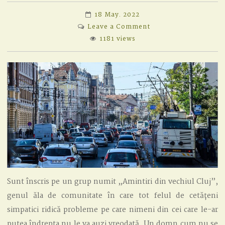
18 May. 2022
on
Leave a Comment
PRIMARUL,
1181 views
CETĂȚENII
ȘI
CIRCULAȚIA
Sunt înscris pe un grup numit „Amintiri din vechiul Cluj”,
genul ăla de comunitate în care tot felul de cetățeni
simpatici ridică probleme pe care nimeni din cei care le-ar
putea îndrepta nu le va auzi vreodată. Un domn cum nu se