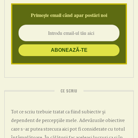
Primește email când apar postări noi
CE SCRIU
Tot ce scriu trebuie tratat ca fiind subiectiv și
dependent de percepțiile mele. Adevărurile obiective
care s-ar putea strecura aici pot fi considerate cu totul
întâmplătoare. În călătorii fac aceleași lucruri ca și în