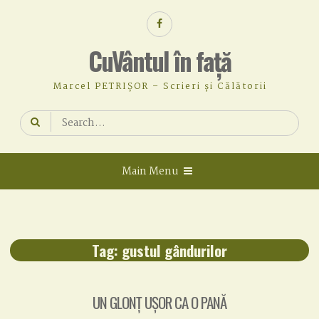
Skip
Facebook
to
content
CuVântul în față
Marcel PETRIȘOR – Scrieri și Călătorii
Search
for:
Main Menu
Tag:
gustul gândurilor
UN GLONȚ UȘOR CA O PANĂ