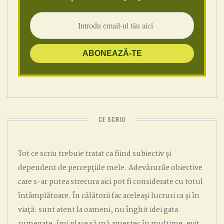
CE SCRIU
Tot ce scriu trebuie tratat ca fiind subiectiv și
dependent de percepțiile mele. Adevărurile obiective
care s-ar putea strecura aici pot fi considerate cu totul
întâmplătoare. În călătorii fac aceleași lucruri ca și în
viață: sunt atent la oameni, nu înghit idei gata
rumegate, îmi place să mă amestec în mulțime, evit