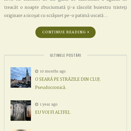
treacăt o noapte zbuciumată ți-a răscolit buiestru tristeți
originare a ricoșat cu scrâșnet pe-o patimă uscată…
CONTINUE READING
ULTIMELE POSTĂRI
10 months ago
O SEARĂ PE STRĂZILE DIN CLUJ.
Pseudocronică.
1 year ago
EU VOI FI ALTFEL