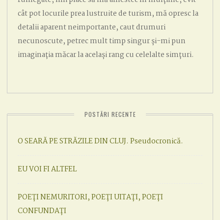
cât pot locurile prea lustruite de turism, mă opresc la
detalii aparent neimportante, caut drumuri
necunoscute, petrec mult timp singur și-mi pun
imaginația măcar la același rang cu celelalte simțuri.
POSTĂRI RECENTE
O SEARĂ PE STRĂZILE DIN CLUJ. Pseudocronică.
EU VOI FI ALTFEL
POEȚI NEMURITORI, POEȚI UITAȚI, POEȚI
CONFUNDAȚI