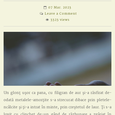
07 Mar. 2023
on
Leave a Comment
UN
3323 views
GLONȚ
UȘOR
CA
O
PANĂ
Un glonț ușor ca pana, cu filigran de aur și-a răsfirat de-
odată metalele-amorțite s-a strecurat dibace prin pletele-
ncâlcite și ți-a intrat în minte, prin creștetul de laur. Ți s-a
lovit cu clinchet de-un gând de răzbunare a zgâriat în