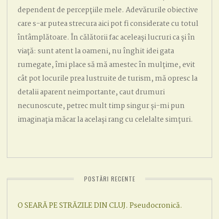
dependent de percepțiile mele. Adevărurile obiective
care s-ar putea strecura aici pot fi considerate cu totul
întâmplătoare. În călătorii fac aceleași lucruri ca și în
viață: sunt atent la oameni, nu înghit idei gata
rumegate, îmi place să mă amestec în mulțime, evit
cât pot locurile prea lustruite de turism, mă opresc la
detalii aparent neimportante, caut drumuri
necunoscute, petrec mult timp singur și-mi pun
imaginația măcar la același rang cu celelalte simțuri.
POSTĂRI RECENTE
O SEARĂ PE STRĂZILE DIN CLUJ. Pseudocronică.