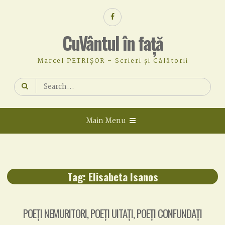
Skip
Facebook
to
content
CuVântul în față
Marcel PETRIȘOR – Scrieri și Călătorii
Search
for:
Main Menu
Tag:
Elisabeta Isanos
POEȚI NEMURITORI, POEȚI UITAȚI, POEȚI CONFUNDAȚI