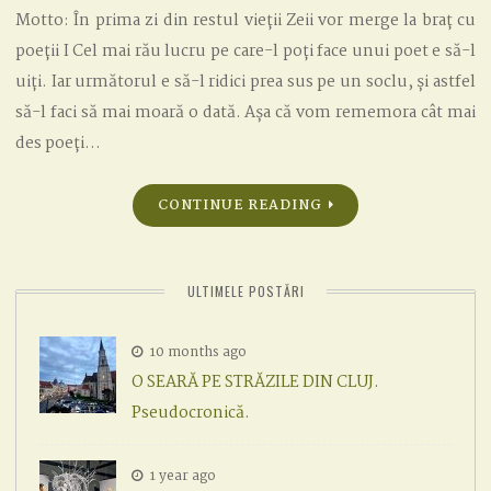
Motto: În prima zi din restul vieții Zeii vor merge la braț cu
poeții I Cel mai rău lucru pe care-l poți face unui poet e să-l
uiți. Iar următorul e să-l ridici prea sus pe un soclu, și astfel
să-l faci să mai moară o dată. Așa că vom rememora cât mai
des poeți…
CONTINUE READING
ULTIMELE POSTĂRI
10 months ago
O SEARĂ PE STRĂZILE DIN CLUJ.
Pseudocronică.
1 year ago