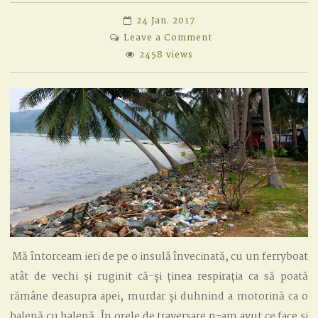
24 Jan. 2017
on
Leave a Comment
AVEM
2458 views
DUȘ
CU
APĂ
CALDĂ!
Mă întorceam ieri de pe o insulă învecinată, cu un ferryboat
atât de vechi și ruginit că-și ținea respirația ca să poată
rămâne deasupra apei, murdar și duhnind a motorină ca o
balenă cu halenă. În orele de traversare n-am avut ce face și