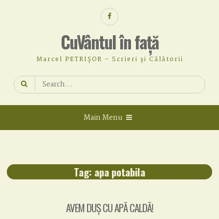
Skip
Facebook
to
content
CuVântul în față
Marcel PETRIȘOR – Scrieri și Călătorii
Search
for:
Main Menu
Tag:
apa potabila
AVEM DUȘ CU APĂ CALDĂ!