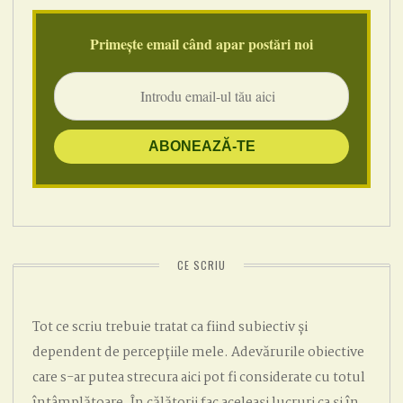
Primește email când apar postări noi
CE SCRIU
Tot ce scriu trebuie tratat ca fiind subiectiv și
dependent de percepțiile mele. Adevărurile obiective
care s-ar putea strecura aici pot fi considerate cu totul
întâmplătoare. În călătorii fac aceleași lucruri ca și în