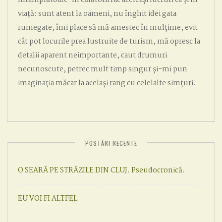
viață: sunt atent la oameni, nu înghit idei gata
rumegate, îmi place să mă amestec în mulțime, evit
cât pot locurile prea lustruite de turism, mă opresc la
detalii aparent neimportante, caut drumuri
necunoscute, petrec mult timp singur și-mi pun
imaginația măcar la același rang cu celelalte simțuri.
POSTĂRI RECENTE
O SEARĂ PE STRĂZILE DIN CLUJ. Pseudocronică.
EU VOI FI ALTFEL