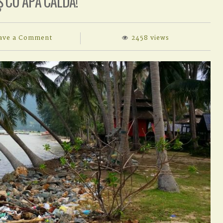
 CU APĂ CALDĂ!
on
ave a Comment
2458 views
AVEM
DUȘ
CU
APĂ
CALDĂ!