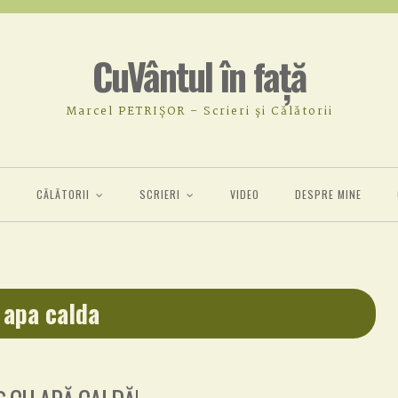
CuVântul în față
Marcel PETRIȘOR – Scrieri și Călătorii
Ă
CĂLĂTORII
SCRIERI
VIDEO
DESPRE MINE
:
apa calda