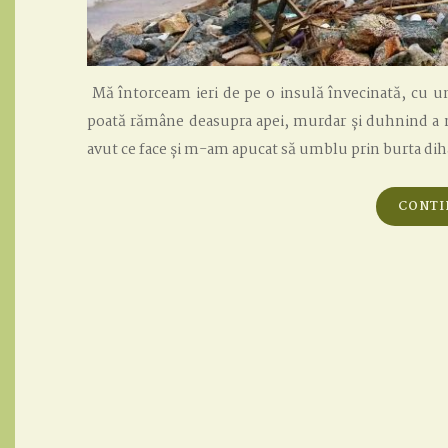
Mă întorceam ieri de pe o insulă învecinată, cu un f
poată rămâne deasupra apei, murdar și duhnind a m
avut ce face și m-am apucat să umblu prin burta diha
CONTI