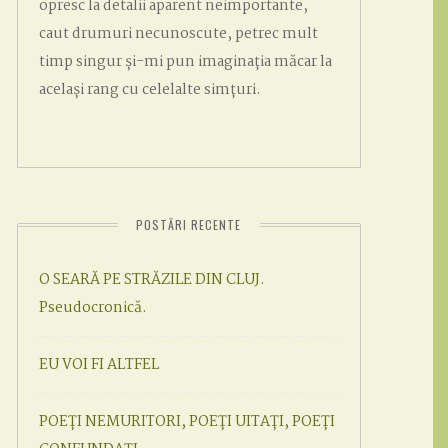
opresc la detalii aparent neimportante,
caut drumuri necunoscute, petrec mult
timp singur și-mi pun imaginația măcar la
același rang cu celelalte simțuri.
POSTĂRI RECENTE
O SEARĂ PE STRĂZILE DIN CLUJ.
Pseudocronică.
EU VOI FI ALTFEL
POEȚI NEMURITORI, POEȚI UITAȚI, POEȚI