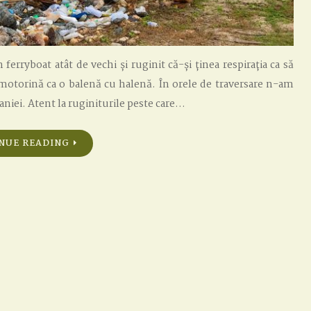
erryboat atât de vechi și ruginit că-și ținea respirația ca să
otorină ca o balenă cu halenă. În orele de traversare n-am
niei. Atent la ruginiturile peste care…
NUE READING