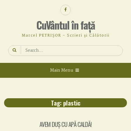
Skip
Facebook
to
content
CuVântul în față
Marcel PETRIȘOR – Scrieri și Călătorii
Search
for:
Main Menu
Tag:
plastic
AVEM DUȘ CU APĂ CALDĂ!