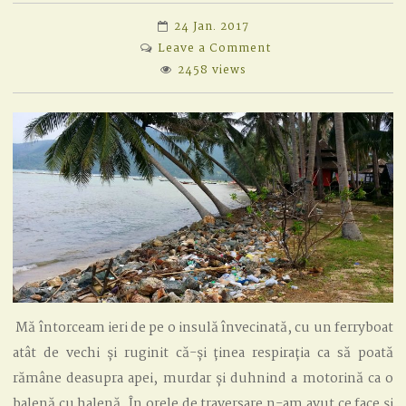
24 Jan. 2017
on
Leave a Comment
AVEM
2458 views
DUȘ
CU
APĂ
CALDĂ!
Mă întorceam ieri de pe o insulă învecinată, cu un ferryboat
atât de vechi și ruginit că-și ținea respirația ca să poată
rămâne deasupra apei, murdar și duhnind a motorină ca o
balenă cu halenă. În orele de traversare n-am avut ce face și