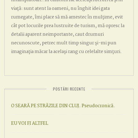
viață: sunt atent la oameni, nu înghit idei gata
rumegate, îmi place să mă amestec în mulțime, evit
cât pot locurile prea lustruite de turism, mă opresc la
detalii aparent neimportante, caut drumuri
necunoscute, petrec mult timp singur și-mi pun
imaginația măcar la același rang cu celelalte simțuri.
POSTĂRI RECENTE
O SEARĂ PE STRĂZILE DIN CLUJ. Pseudocronică.
EU VOI FI ALTFEL