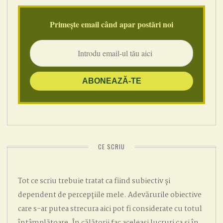
Primește email când apar postări noi
CE SCRIU
Tot ce scriu trebuie tratat ca fiind subiectiv și
dependent de percepțiile mele. Adevărurile obiective
care s-ar putea strecura aici pot fi considerate cu totul
întâmplătoare. În călătorii fac aceleași lucruri ca și în