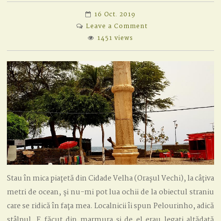
16 Oct. 2019
on
Leave a Comment
TAIRIN
1451 views
Stau în mica piațetă din Cidade Velha (Orașul Vechi), la câțiva
metri de ocean, și nu-mi pot lua ochii de la obiectul straniu
care se ridică în fața mea. Localnicii îi spun Pelourinho, adică
stâlpul. E făcut din marmura și de el erau legați altădată