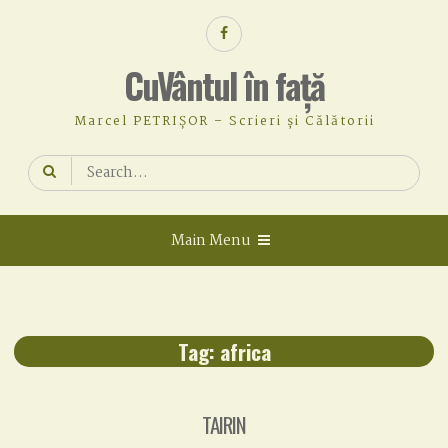
Skip
Facebook
to
content
CuVântul în față
Marcel PETRIȘOR – Scrieri și Călătorii
Search
for:
Main Menu
Tag:
africa
TAIRIN