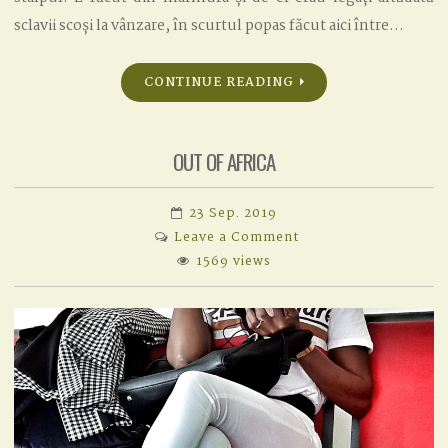
sclavii scoși la vânzare, în scurtul popas făcut aici între…
CONTINUE READING
OUT OF AFRICA
23 Sep. 2019
on
Leave a Comment
OUT
1569 views
OF
AFRICA