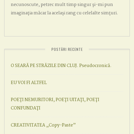
necunoscute, petrec mult timp singur și-mi pun
imaginația măcar la același rang cu celelalte simțuri.
POSTĂRI RECENTE
O SEARĂ PE STRĂZILE DIN CLUJ. Pseudocronică.
EU VOI FI ALTFEL
POEȚI NEMURITORI, POEȚI UITAȚI, POEȚI
CONFUNDAȚI
CREATIVITATEA „Copy-Paste”