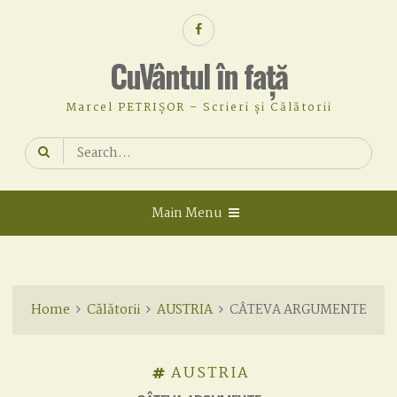
Skip
Facebook
to
content
CuVântul în față
Marcel PETRIȘOR – Scrieri și Călătorii
Search
for:
Main Menu
Home
Călătorii
AUSTRIA
CÂTEVA ARGUMENTE
AUSTRIA