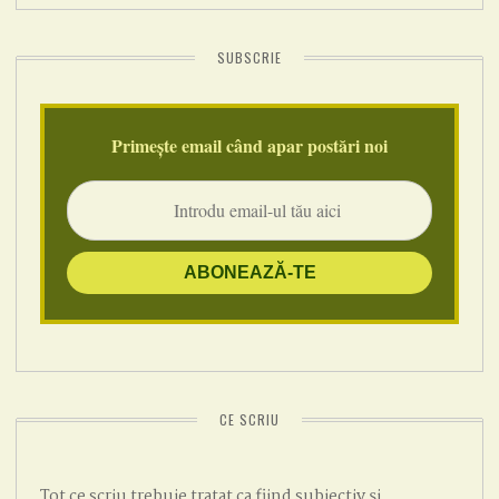
SUBSCRIE
Primește email când apar postări noi
CE SCRIU
Tot ce scriu trebuie tratat ca fiind subiectiv și