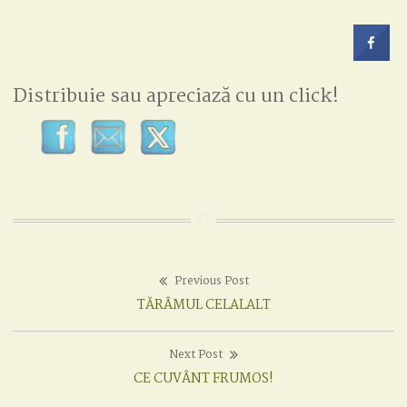
Distribuie sau apreciază cu un click!
Previous Post
Post
Previous
TĂRÂMUL CELALALT
navigation
post:
Next Post
Next
CE CUVÂNT FRUMOS!
post: