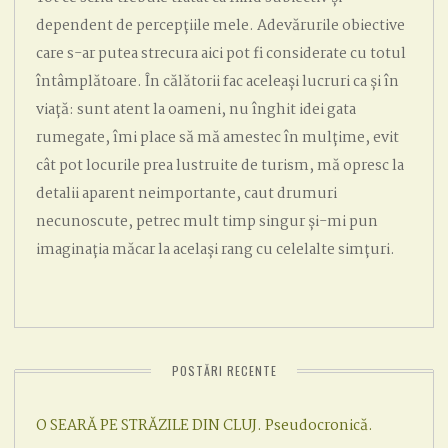
dependent de percepțiile mele. Adevărurile obiective
care s-ar putea strecura aici pot fi considerate cu totul
întâmplătoare. În călătorii fac aceleași lucruri ca și în
viață: sunt atent la oameni, nu înghit idei gata
rumegate, îmi place să mă amestec în mulțime, evit
cât pot locurile prea lustruite de turism, mă opresc la
detalii aparent neimportante, caut drumuri
necunoscute, petrec mult timp singur și-mi pun
imaginația măcar la același rang cu celelalte simțuri.
POSTĂRI RECENTE
O SEARĂ PE STRĂZILE DIN CLUJ. Pseudocronică.