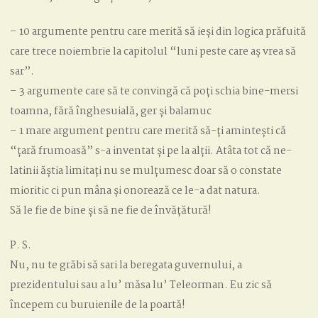
– 10 argumente pentru care merită să ieși din logica prăfuită
care trece noiembrie la capitolul “luni peste care aș vrea să
sar”.
– 3 argumente care să te convingă că poți schia bine-mersi
toamna, fără înghesuială, ger și balamuc
– 1 mare argument pentru care merită să-ți amintești că
“țară frumoasă” s-a inventat și pe la alții. Atâta tot că ne-
latinii ăștia limitați nu se mulțumesc doar să o constate
mioritic ci pun mâna și onorează ce le-a dat natura.
Să le fie de bine și să ne fie de învățătură!
P. S.
Nu, nu te grăbi să sari la beregata guvernului, a
prezidentului sau a lu’ măsa lu’ Teleorman. Eu zic să
începem cu buruienile de la poartă!